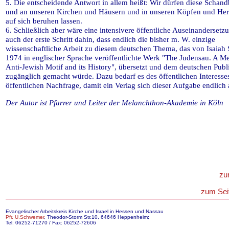
5. Die entscheidende Antwort in allem heißt: Wir dürfen diese Schandb
und an unseren Kirchen und Häusern und in unseren Köpfen und Her
auf sich beruhen lassen.
6. Schließlich aber wäre eine intensivere öffentliche Auseinanderset
auch der erste Schritt dahin, dass endlich die bisher m. W. einzige
wissenschaftliche Arbeit zu diesem deutschen Thema, das von Isaiah
1974 in englischer Sprache veröffentlichte Werk "The Judensau. A M
Anti-Jewish Motif and its History", übersetzt und dem deutschen Pub
zugänglich gemacht würde. Dazu bedarf es des öffentlichen Interesse
öffentlichen Nachfrage, damit ein Verlag sich dieser Aufgabe endlich
Der Autor ist Pfarrer und Leiter der Melanchthon-Akademie in Köln
zur
zum Sei
Evangelischer Arbeitskreis Kirche und Israel in Hessen und Nassau
Pfr. U.Schwemer
, Theodor-Storm Str.10, 64646 Heppenheim;
Tel: 06252-71270 / Fax: 06252-72606