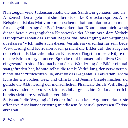
nichts zu tun.
Nun zeigen viele Judensaureliefs, die aus Sandstein gehauen und an
Außenwänden angebracht sind, bereits starke Korrosionsspuren. An v
Beispielen ist das Motiv nur noch schemenhaft und darum auch meist
für das geübte Auge der Fachleute erkennbar. Könnte man nicht wenig
diese überaus vergänglichen Kunstwerke der Natur, bzw. dem Verkeh
Hauptproduzenten des sauren Regens die Bewältigung der Vergangen
überlassen? - Ich halte auch diesen Verfahrensvorschlag für sehr bede
Verwitterung und Korrosion lösen ja nicht die Bilder auf, die ausgeh
dem einstmals klar erkennbaren Kunstwerk längst in unsere Köpfe un
unsere Erinnerung, in unsere Sprache und in unser kollektives Gedäch
eingewandert sind. Und nachdem diese Wanderung der Bilder einmal
stattgefunden hat, könnte selbst die totale Verhüllung der verwitterten
nichts mehr zurückrufen. Ja, eher ist das Gegenteil zu erwarten. Mod
Künstler wie Jochen Gerz und Christo und Jeanne Claude machen sic
gerade die Aktivierung der menschlichen Phantasie durch Verhüllung
zunutze, indem sie vorsätzlich unsichtbar gemachte Denkmäler errich
bereits sichtbare vorsätzlich verhüllen.
So ist auch die Vergänglichkeit der Judensau kein Argument dafür, sic
offensive Auseinandersetzung mit diesem Ausdruck perversen Christ
ersparen.
8. Was tun?