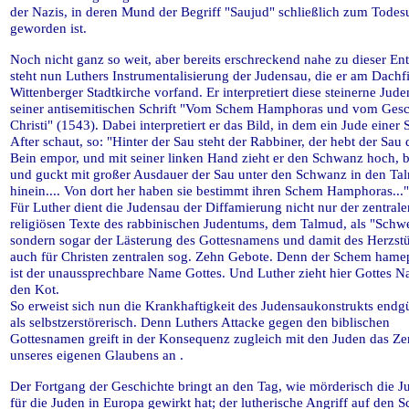
der Nazis, in deren Mund der Begriff "Saujud" schließlich zum Todesu
geworden ist.
Noch nicht ganz so weit, aber bereits erschreckend nahe zu dieser E
steht nun Luthers Instrumentalisierung der Judensau, die er am Dachfi
Wittenberger Stadtkirche vorfand. Er interpretiert diese steinerne Jude
seiner antisemitischen Schrift "Vom Schem Hamphoras und vom Gesc
Christi" (1543). Dabei interpretiert er das Bild, in dem ein Jude einer 
After schaut, so: "Hinter der Sau steht der Rabbiner, der hebt der Sau 
Bein empor, und mit seiner linken Hand zieht er den Schwanz hoch, b
und guckt mit großer Ausdauer der Sau unter den Schwanz in den Ta
hinein.... Von dort her haben sie bestimmt ihren Schem Hamphoras..."
Für Luther dient die Judensau der Diffamierung nicht nur der zentrale
religiösen Texte des rabbinischen Judentums, dem Talmud, als "Schw
sondern sogar der Lästerung des Gottesnamens und damit des Herzst
auch für Christen zentralen sog. Zehn Gebote. Denn der Schem ham
ist der unaussprechbare Name Gottes. Und Luther zieht hier Gottes 
den Kot.
So erweist sich nun die Krankhaftigkeit des Judensaukonstrukts endg
als selbstzerstörerisch. Denn Luthers Attacke gegen den biblischen
Gottesnamen greift in der Konsequenz zugleich mit den Juden das Z
unseres eigenen Glaubens an .
Der Fortgang der Geschichte bringt an den Tag, wie mörderisch die 
für die Juden in Europa gewirkt hat; der lutherische Angriff auf den 