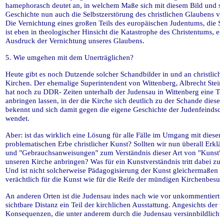
hamephorasch deutet an, in welchem Maße sich mit diesem Bild und 
Geschichte nun auch die Selbstzerstörung des christlichen Glaubens vo
Die Vernichtung eines großen Teils des europäischen Judentums, die
ist eben in theologischer Hinsicht die Katastrophe des Christentums, e
Ausdruck der Vernichtung unseres Glaubens.
5. Wie umgehen mit dem Unerträglichen?
Heute gibt es noch Dutzende solcher Schandbilder in und an christlic
Kirchen. Der ehemalige Superintendent von Wittenberg, Albrecht Ste
hat noch zu DDR- Zeiten unterhalb der Judensau in Wittenberg eine T
anbringen lassen, in der die Kirche sich deutlich zu der Schande diese
bekennt und sich damit gegen die eigene Geschichte der Judenfeindsc
wendet.
Aber: ist das wirklich eine Lösung für alle Fälle im Umgang mit dies
problematischen Erbe christlicher Kunst? Sollten wir nun überall Erk
und "Gebrauchsanweisungen" zum Verständnis dieser Art von "Kunst"
unseren Kirche anbringen? Was für ein Kunstverständnis tritt dabei z
Und ist nicht solcherweise Pädagogisierung der Kunst gleichermaßen
verächtlich für die Kunst wie für die Reife der mündigen Kirchenbes
An anderen Orten ist die Judensau indes nach wie vor unkommentier
sichtbare Distanz ein Teil der kirchlichen Ausstattung. Angesichts der
Konsequenzen, die unter anderem durch die Judensau versinnbildlich