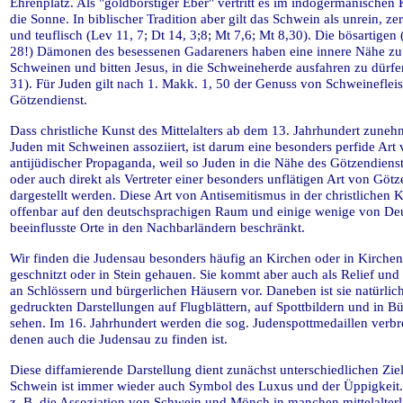
Ehrenplatz. Als "goldborstiger Eber" vertritt es im indogermanischen
die Sonne. In biblischer Tradition aber gilt das Schwein als unrein, zer
und teuflisch (Lev 11, 7; Dt 14, 3;8; Mt 7,6; Mt 8,30). Die bösartigen 
28!) Dämonen des besessenen Gadareners haben eine innere Nähe zu
Schweinen und bitten Jesus, in die Schweineherde ausfahren zu dürfe
31). Für Juden gilt nach 1. Makk. 1, 50 der Genuss von Schweinefleis
Götzendienst.
Dass christliche Kunst des Mittelalters ab dem 13. Jahrhundert zune
Juden mit Schweinen assoziiert, ist darum eine besonders perfide Art
antijüdischer Propaganda, weil so Juden in die Nähe des Götzendienste
oder auch direkt als Vertreter einer besonders unflätigen Art von Götz
dargestellt werden. Diese Art von Antisemitismus in der christlichen K
offenbar auf den deutschsprachigen Raum und einige wenige von De
beeinflusste Orte in den Nachbarländern beschränkt.
Wir finden die Judensau besonders häufig an Kirchen oder in Kirche
geschnitzt oder in Stein gehauen. Sie kommt aber auch als Relief und
an Schlössern und bürgerlichen Häusern vor. Daneben ist sie natürlich
gedruckten Darstellungen auf Flugblättern, auf Spottbildern und in B
sehen. Im 16. Jahrhundert werden die sog. Judenspottmedaillen verbre
denen auch die Judensau zu finden ist.
Diese diffamierende Darstellung dient zunächst unterschiedlichen Zie
Schwein ist immer wieder auch Symbol des Luxus und der Üppigkeit.
z. B. die Assoziation von Schwein und Mönch in manchen mittelalter