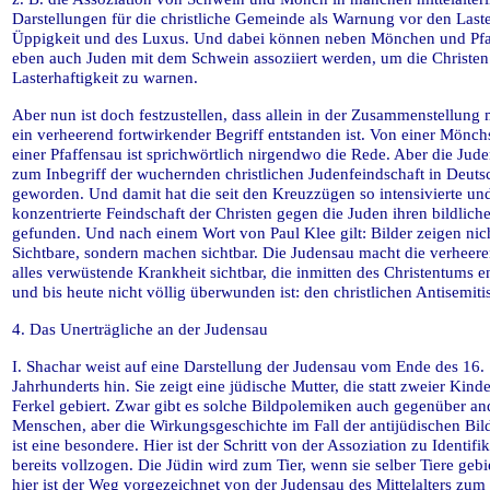
Darstellungen für die christliche Gemeinde als Warnung vor den Last
Üppigkeit und des Luxus. Und dabei können neben Mönchen und Pfa
eben auch Juden mit dem Schwein assoziiert werden, um die Christen
Lasterhaftigkeit zu warnen.
Aber nun ist doch festzustellen, dass allein in der Zusammenstellung 
ein verheerend fortwirkender Begriff entstanden ist. Von einer Mönch
einer Pfaffensau ist sprichwörtlich nirgendwo die Rede. Aber die Jude
zum Inbegriff der wuchernden christlichen Judenfeindschaft in Deuts
geworden. Und damit hat die seit den Kreuzzügen so intensivierte un
konzentrierte Feindschaft der Christen gegen die Juden ihren bildlic
gefunden. Und nach einem Wort von Paul Klee gilt: Bilder zeigen nic
Sichtbare, sondern machen sichtbar. Die Judensau macht die verheer
alles verwüstende Krankheit sichtbar, die inmitten des Christentums e
und bis heute nicht völlig überwunden ist: den christlichen Antisemit
4. Das Unerträgliche an der Judensau
I. Shachar weist auf eine Darstellung der Judensau vom Ende des 16.
Jahrhunderts hin. Sie zeigt eine jüdische Mutter, die statt zweier Kind
Ferkel gebiert. Zwar gibt es solche Bildpolemiken auch gegenüber an
Menschen, aber die Wirkungsgeschichte im Fall der antijüdischen Bil
ist eine besondere. Hier ist der Schritt von der Assoziation zu Identifi
bereits vollzogen. Die Jüdin wird zum Tier, wenn sie selber Tiere gebi
hier ist der Weg vorgezeichnet von der Judensau des Mittelalters zum