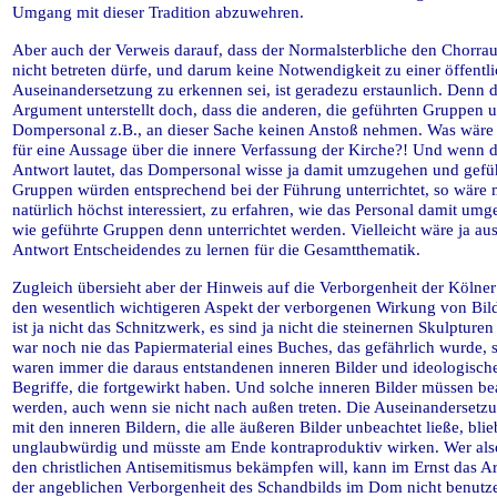
Umgang mit dieser Tradition abzuwehren.
Aber auch der Verweis darauf, dass der Normalsterbliche den Chorra
nicht betreten dürfe, und darum keine Notwendigkeit zu einer öffentl
Auseinandersetzung zu erkennen sei, ist geradezu erstaunlich. Denn d
Argument unterstellt doch, dass die anderen, die geführten Gruppen 
Dompersonal z.B., an dieser Sache keinen Anstoß nehmen. Was wäre 
für eine Aussage über die innere Verfassung der Kirche?! Und wenn d
Antwort lautet, das Dompersonal wisse ja damit umzugehen und gefü
Gruppen würden entsprechend bei der Führung unterrichtet, so wäre
natürlich höchst interessiert, zu erfahren, wie das Personal damit umg
wie geführte Gruppen denn unterrichtet werden. Vielleicht wäre ja aus
Antwort Entscheidendes zu lernen für die Gesamtthematik.
Zugleich übersieht aber der Hinweis auf die Verborgenheit der Kölne
den wesentlich wichtigeren Aspekt der verborgenen Wirkung von Bild
ist ja nicht das Schnitzwerk, es sind ja nicht die steinernen Skulpturen
war noch nie das Papiermaterial eines Buches, das gefährlich wurde, 
waren immer die daraus entstandenen inneren Bilder und ideologisch
Begriffe, die fortgewirkt haben. Und solche inneren Bilder müssen bea
werden, auch wenn sie nicht nach außen treten. Die Auseinandersetz
mit den inneren Bildern, die alle äußeren Bilder unbeachtet ließe, blie
unglaubwürdig und müsste am Ende kontraproduktiv wirken. Wer als
den christlichen Antisemitismus bekämpfen will, kann im Ernst das 
der angeblichen Verborgenheit des Schandbilds im Dom nicht benutz