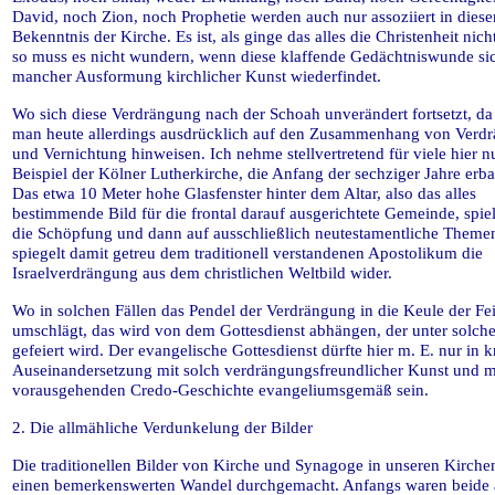
David, noch Zion, noch Prophetie werden auch nur assoziiert in dies
Bekenntnis der Kirche. Es ist, als ginge das alles die Christenheit nic
so muss es nicht wundern, wenn diese klaffende Gedächtniswunde sic
mancher Ausformung kirchlicher Kunst wiederfindet.
Wo sich diese Verdrängung nach der Schoah unverändert fortsetzt, d
man heute allerdings ausdrücklich auf den Zusammenhang von Verd
und Vernichtung hinweisen. Ich nehme stellvertretend für viele hier n
Beispiel der Kölner Lutherkirche, die Anfang der sechziger Jahre erb
Das etwa 10 Meter hohe Glasfenster hinter dem Altar, also das alles
bestimmende Bild für die frontal darauf ausgerichtete Gemeinde, spiel
die Schöpfung und dann auf ausschließlich neutestamentliche Themen
spiegelt damit getreu dem traditionell verstandenen Apostolikum die
Israelverdrängung aus dem christlichen Weltbild wider.
Wo in solchen Fällen das Pendel der Verdrängung in die Keule der Fe
umschlägt, das wird von dem Gottesdienst abhängen, der unter solch
gefeiert wird. Der evangelische Gottesdienst dürfte hier m. E. nur in kr
Auseinandersetzung mit solch verdrängungsfreundlicher Kunst und mi
vorausgehenden Credo-Geschichte evangeliumsgemäß sein.
2. Die allmähliche Verdunkelung der Bilder
Die traditionellen Bilder von Kirche und Synagoge in unseren Kirch
einen bemerkenswerten Wandel durchgemacht. Anfangs waren beide 