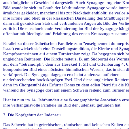
aus königlichem Geschlecht dargestellt. Auch Synagoge trug eine Kr
Bild wandelte sich im Laufe der Jahrhunderte. Synagoge wurde imme
ärmlicher gekleidet, manchmal bis zur Nacktheit entblößt; sie verlor s
ihre Krone und blieb in der klassischen Darstellung des Straßburger 
dann mit geknicktem Stab und verbundenen Augen als Bild der Verlie
zurück. Die einschneidende Veränderung im Bild der Synagoge hängt 
offenbar mit Ideologie und Erfahrung des ersten Kreuzzugs zusamme
Parallel zu dieser ästhetischen Parallele zum "enseignement du mépris
Isaac) entwickelt sich eine Darstellungstradition, die Kirche und Syna
Kampfpartnerinnen auf einem Turnierplatz zeigt. Da begegnen sich b
ungleichen Reittieren. Die Kirche reitet z. B. am Südportal des Wor
auf dem "Tetramorph", dem aus Hesekiel 1, 5ff und Offenbarung 4, 6
komponierten Bild eines höchsten himmlischen Wesens, das in sich d
verkörpert. Die Synagoge dagegen erscheint anderswo auf einem
niederbrechenden bocksköpfigen Esel. Und diese ungleichen Reittier
dann im Chorgestühl des Erfurter Doms zu dem edlen Pferd für die Ki
während die Synagoge dort auf einem Schwein reitend zum Turnier er
Hier ist nun im 14. Jahrhundert eine ikonographische Assoziation erre
ihre verhängnisvolle Parallele im Bild der Judensau gefunden hat.
3. Die Kopfgeburt der Judensau
Das Schwein hat in griechischen, römischen und keltischen Kulten ei