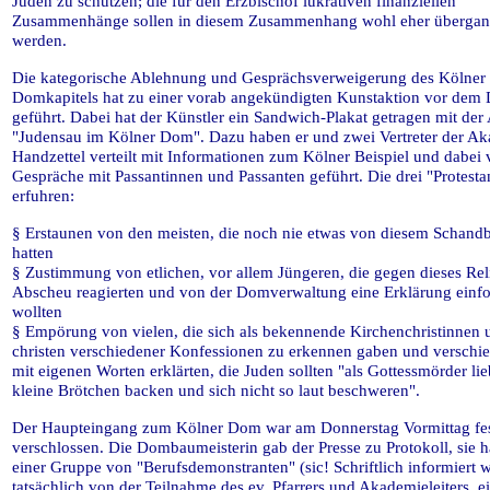
Juden zu schützen; die für den Erzbischof lukrativen finanziellen
Zusammenhänge sollen in diesem Zusammenhang wohl eher überga
werden.
Die kategorische Ablehnung und Gesprächsverweigerung des Kölner
Domkapitels hat zu einer vorab angekündigten Kunstaktion vor dem
geführt. Dabei hat der Künstler ein Sandwich-Plakat getragen mit der 
"Judensau im Kölner Dom". Dazu haben er und zwei Vertreter der A
Handzettel verteilt mit Informationen zum Kölner Beispiel und dabei 
Gespräche mit Passantinnen und Passanten geführt. Die drei "Protesta
erfuhren:
§ Erstaunen von den meisten, die noch nie etwas von diesem Schandb
hatten
§ Zustimmung von etlichen, vor allem Jüngeren, die gegen dieses Rel
Abscheu reagierten und von der Domverwaltung eine Erklärung einf
wollten
§ Empörung von vielen, die sich als bekennende Kirchenchristinnen 
christen verschiedener Konfessionen zu erkennen gaben und verschie
mit eigenen Worten erklärten, die Juden sollten "als Gottessmörder li
kleine Brötchen backen und sich nicht so laut beschweren".
Der Haupteingang zum Kölner Dom war am Donnerstag Vormittag fe
verschlossen. Die Dombaumeisterin gab der Presse zu Protokoll, sie 
einer Gruppe von "Berufsdemonstranten" (sic! Schriftlich informiert w
tatsächlich von der Teilnahme des ev. Pfarrers und Akademieleiters, e