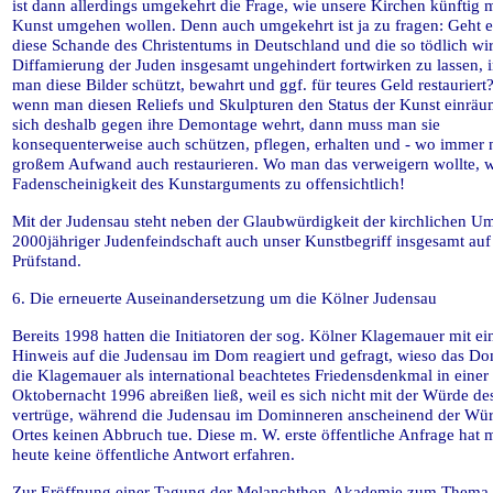
ist dann allerdings umgekehrt die Frage, wie unsere Kirchen künftig m
Kunst umgehen wollen. Denn auch umgekehrt ist ja zu fragen: Geht e
diese Schande des Christentums in Deutschland und die so tödlich wi
Diffamierung der Juden insgesamt ungehindert fortwirken zu lassen,
man diese Bilder schützt, bewahrt und ggf. für teures Geld restauriert
wenn man diesen Reliefs und Skulpturen den Status der Kunst einräu
sich deshalb gegen ihre Demontage wehrt, dann muss man sie
konsequenterweise auch schützen, pflegen, erhalten und - wo immer n
großem Aufwand auch restaurieren. Wo man das verweigern wollte, w
Fadenscheinigkeit des Kunstarguments zu offensichtlich!
Mit der Judensau steht neben der Glaubwürdigkeit der kirchlichen U
2000jähriger Judenfeindschaft auch unser Kunstbegriff insgesamt au
Prüfstand.
6. Die erneuerte Auseinandersetzung um die Kölner Judensau
Bereits 1998 hatten die Initiatoren der sog. Kölner Klagemauer mit e
Hinweis auf die Judensau im Dom reagiert und gefragt, wieso das Do
die Klagemauer als international beachtetes Friedensdenkmal in einer
Oktobernacht 1996 abreißen ließ, weil es sich nicht mit der Würde d
vertrüge, während die Judensau im Dominneren anscheinend der Wü
Ortes keinen Abbruch tue. Diese m. W. erste öffentliche Anfrage hat 
heute keine öffentliche Antwort erfahren.
Zur Eröffnung einer Tagung der Melanchthon-Akademie zum Thema