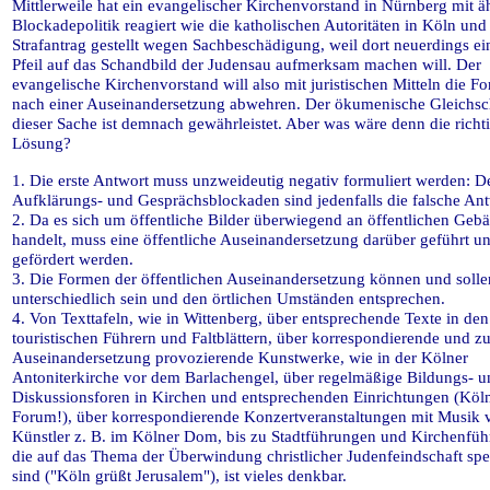
Mittlerweile hat ein evangelischer Kirchenvorstand in Nürnberg mit ä
Blockadepolitik reagiert wie die katholischen Autoritäten in Köln und
Strafantrag gestellt wegen Sachbeschädigung, weil dort neuerdings ei
Pfeil auf das Schandbild der Judensau aufmerksam machen will. Der
evangelische Kirchenvorstand will also mit juristischen Mitteln die F
nach einer Auseinandersetzung abwehren. Der ökumenische Gleichsch
dieser Sache ist demnach gewährleistet. Aber was wäre denn die richt
Lösung?
1. Die erste Antwort muss unzweideutig negativ formuliert werden: D
Aufklärungs- und Gesprächsblockaden sind jedenfalls die falsche Ant
2. Da es sich um öffentliche Bilder überwiegend an öffentlichen Geb
handelt, muss eine öffentliche Auseinandersetzung darüber geführt u
gefördert werden.
3. Die Formen der öffentlichen Auseinandersetzung können und solle
unterschiedlich sein und den örtlichen Umständen entsprechen.
4. Von Texttafeln, wie in Wittenberg, über entsprechende Texte in den
touristischen Führern und Faltblättern, über korrespondierende und zu
Auseinandersetzung provozierende Kunstwerke, wie in der Kölner
Antoniterkirche vor dem Barlachengel, über regelmäßige Bildungs- u
Diskussionsforen in Kirchen und entsprechenden Einrichtungen (Kö
Forum!), über korrespondierende Konzertveranstaltungen mit Musik 
Künstler z. B. im Kölner Dom, bis zu Stadtführungen und Kirchenfü
die auf das Thema der Überwindung christlicher Judenfeindschaft spez
sind ("Köln grüßt Jerusalem"), ist vieles denkbar.