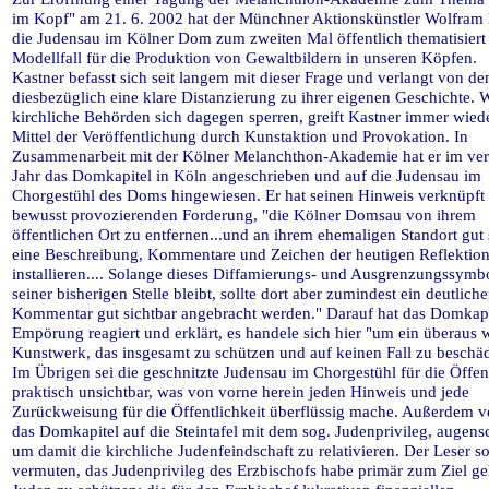
im Kopf" am 21. 6. 2002 hat der Münchner Aktionskünstler Wolfram 
die Judensau im Kölner Dom zum zweiten Mal öffentlich thematisiert 
Modellfall für die Produktion von Gewaltbildern in unseren Köpfen.
Kastner befasst sich seit langem mit dieser Frage und verlangt von d
diesbezüglich eine klare Distanzierung zu ihrer eigenen Geschichte. 
kirchliche Behörden sich dagegen sperren, greift Kastner immer wie
Mittel der Veröffentlichung durch Kunstaktion und Provokation. In
Zusammenarbeit mit der Kölner Melanchthon-Akademie hat er im ve
Jahr das Domkapitel in Köln angeschrieben und auf die Judensau im
Chorgestühl des Doms hingewiesen. Er hat seinen Hinweis verknüpft 
bewusst provozierenden Forderung, "die Kölner Domsau von ihrem
öffentlichen Ort zu entfernen...und an ihrem ehemaligen Standort gut 
eine Beschreibung, Kommentare und Zeichen der heutigen Reflektion
installieren.... Solange dieses Diffamierungs- und Ausgrenzungssymb
seiner bisherigen Stelle bleibt, sollte dort aber zumindest ein deutliche
Kommentar gut sichtbar angebracht werden." Darauf hat das Domkapi
Empörung reagiert und erklärt, es handele sich hier "um ein überaus w
Kunstwerk, das insgesamt zu schützen und auf keinen Fall zu beschäd
Im Übrigen sei die geschnitzte Judensau im Chorgestühl für die Öffent
praktisch unsichtbar, was von vorne herein jeden Hinweis und jede
Zurückweisung für die Öffentlichkeit überflüssig mache. Außerdem v
das Domkapitel auf die Steintafel mit dem sog. Judenprivileg, augensc
um damit die kirchliche Judenfeindschaft zu relativieren. Der Leser s
vermuten, das Judenprivileg des Erzbischofs habe primär zum Ziel ge