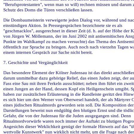
"Berufsprotestanten", wenn man so will) rechnen müssen und darum
Schutz des Doms die Türen verschließen lassen.
Die Dombaumeisterin verweigerte jeden Dialog vor, während und nac
einstündigen Aktion. In Pressegesprächen bezeichnete sie es als
"geschmacklos", ausgerechnet in dieser Zeit (d. h. auf der Höhe der
von Jürgen W. Möllemann, der im Juni 2002 mit antisemitischen Ans
Punkte im Wahlkampf zu machen versuchte) das Thema des Antisemi
öffentlich zur Sprache zu bringen. Auch noch nach vierzehn Tagen wa
einem internen Gespräch zur Sache nicht bereit.
7. Geschichte und Vergänglichkeit
Das besondere Element der Kölner Judensau ist das direkt anschließ
darum unmittelbar dazu gehörige Relief, das einen Juden zeigt, der a
Fass eine Sau mit ihren Ferkeln ausschüttet; neben ihm führt ein zwei
einen Jungen an der Hand, dessen Kopf ein Heiligenschein umgibt. S
haben zur zusätzlichen Erläuterung in die Randleiste geritzt den Hinw
es sich hier um den Werner von Oberwesel handelt, der als Märtyrer 
eines jüdischen Ritualmords geworden sein soll. Die Komposition der
Darstellungen beweist nun endgültig den blutigen Ernst und die tödli
Gefahr, die von der Judensau für die Juden ausgegangen sind. Denn
Ritualmordvorwürfe waren noch immer der Auftakt zu blutigen Pogr
Angesichts dieser Wirklichkeit genügt der formale Hinweis auf das "
wertvolle Kunstwerk" nun wirklich nicht mehr, um die Frage nach d