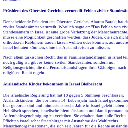
Präsident des Obersten Gerichts verurteilt Fehlen ziviler Standesä
Der scheidende Präsident des Obersten Gerichts, Aharon Barak, hat d
ziviler Standesämter verurteilt. Wörtlich sagte er: "Das Fehlen von ziv
Standesämtern in Israel ist eine grobe Verletzung der Menschenrechte
müsse eine Möglichkeit geschaffen werden, dass Juden, die sich nich
orthodoxen Rabbinern trauen lassen wollten oder könnten, auf andere
Israel heiraten könnten, ohne ins Ausland reisen zu müssen.
Nach altem türkischen Recht, das in Familienstandsfragen in Israel tei
noch gültig ist, gibt es keine zivilen Standesämter, sondern nur
Religionsgerichte, die die Personalstandsfragen ihrer Gläubigen nach
religiösen Recht regeln.
Ausländische Kinder bekommen in Israel Bleiberecht
Die israelische Regierung hat mit 18 gegen 5 Stimmen beschlossen,
Auslandskindern, die vor ihrem 14. Lebensjahr nach Israel gekomme
hier geboren sind und mindestens sechs Jahre in Israel gelebt haben 
Hebräisch sprechen, israelische Identitätskarten und damit permanent
Aufenthaltsgenehmigung zu verleihen. Sie erhalten damit alle Rechte
Pflichten israelischer Staatsbürger mit Ausnahme des Wahlrechts.
Menschenorganisationen, die sich seit Jahren für die Rechte ausländi