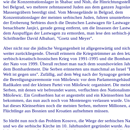
wie die Konzentrationslager in Shabac und Nish, die Hinrichtungsstell
bei Belgrad, wo mehrere zehntausend Juden aus dem ganzen Jugosla
Massengräbern beerdigt sind. Vom Messegelände in Belgrad, dem
Konzentrationslager der meisten serbischen Juden, fuhren ununterbr
der Eroberung Serbiens durch die Deutschen Lastwagen für Lastwage
benachbarte Janjici, gerade genug entfernt, um die Insassen der Last
dem Auspuffgas der Lastwagen zu ermorden, man lese den serbisch-j
Schriftsteller David Albahari, "Goetz und Meyer".
Aber nicht nur die jüdische Vergangenheit ist allgegenwärtig und nich
weiter zurückliegende. Überall erinnern die Kriegstrümmer an den let
serbisch-kroatisch-bosnischen Krieg von 1991-1995 und die Bomba
der Nato von 1999. Überall rechnet man nach dem soundsovielen Jah
dem Bombardement. Die Serben erinnerten uns manchmal an Israel "
Welt ist gegen uns". Zufällig, auf dem Weg nach der Synagoge geriete
die Beerdigungszeremonie von Milošewic vor dem Parlamentsgebäud
Radikalen und der kleinen Partei von Milošewic organisiert. Die meis
Serben, mit denen wir befreundet waren, verfluchten den Nationalis
Milošewic. Ein Großserbien hat er angestrebt und ein Kleinserbien hat
bekommen, das nun auch noch von Montenegro verlassen wurde. Un
hat dieses Kleinserbien noch die meisten Serben, mehrere Millionen, a
Flüchtlinge aus Bosnien und Kroatien aufnehmen müssen.
So bleibt nun noch das Problem Kosovo, die Wiege der serbischen Na
und wo die serbische Kirche im 10. Jahrhundert gegründet wurde. Au