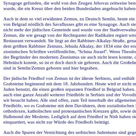
Synagoge gefunden, die wohl von den Zeugen Jehovas zeitweise ben
wurde, die ein Kreuz über den beiden Bundesladen angebracht haben
Auch in dem so viel erwähnten Zemun, zu Deutsch Semlin, heute ein S
von Belgrad nördlich des Savaflusses gibt es eine Synagoge. Auch sie
nicht mehr der jüdischen Gemeinde und wurde von der Stadtverwalt
Zemun, die wie gesagt von der Rechtspartei der Radikalen regiert wird
Restaurant verwandelt. Sie liegt an der Rabbiner-Alkalay-Straße, gen
dem größten Rabbiner Zemuns, Jehuda Alkalay, der 1834 eine der ers
zionistischen Schriften veröffentlichte, "Schma Jisrael". Wenn Theodo
der Begründer des modernen Zionismus sie auch nicht lesen konnte, d
Hebräisch konnte, so ist er doch durch sie geboren. Auch die Großelt
sind in Semlin/Zemun geboren und hier begraben.
Der jüdische Friedhof von Zemun ist der älteste Serbiens, und enthält
Grabsteine beginnend mit dem 18. Jahrhundert. Heute wird er nicht 
Juden benutzt, die einen großen separaten Friedhof in Belgrad haben.
auch eine ganze Anzahl weiterer Friedhöfe in Serbien und der Vovodi
wir besucht haben. Alle sind offen, zum Teil innerhalb der allgemeine
Friedhöfe, wo es Grabsteine mit dem Davidstern, dem sozialistischen 
orthodoxen, katholischen und protestantischen Kreuzen gibt, sowie 
Halbmond der Moslems. Lediglich auf dem Friedhof in Nish haben s
einquartiert, was nicht zur Würde des Friedhofs beiträgt.
Auch die Spuren der Vernichtung des serbischen Judentums sind geg