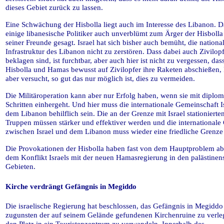
dieses Gebiet zurück zu lassen.
Eine Schwächung der Hisbolla liegt auch im Interesse des Libanon. 
einige libanesische Politiker auch unverblümt zum Ärger der Hisboll
seiner Freunde gesagt. Israel hat sich bisher auch bemüht, die nationa
Infrastruktur des Libanon nicht zu zerstören. Dass dabei auch Zivilop
beklagen sind, ist furchtbar, aber auch hier ist nicht zu vergessen, das
Hisbolla und Hamas bewusst auf Zivilopfer ihre Raketen abschießen, 
aber versucht, so gut das nur möglich ist, dies zu vermeiden.
Die Militäroperation kann aber nur Erfolg haben, wenn sie mit diplom
Schritten einhergeht. Und hier muss die internationale Gemeinschaft I
dem Libanon behilflich sein. Die an der Grenze mit Israel stationier
Truppen müssen stärker und effektiver werden und die internationale
zwischen Israel und dem Libanon muss wieder eine friedliche Grenze
Die Provokationen der Hisbolla haben fast von dem Hauptproblem ab
dem Konflikt Israels mit der neuen Hamasregierung in den palästinen
Gebieten.
Kirche verdrängt Gefängnis in Megiddo
Die israelische Regierung hat beschlossen, das Gefängnis in Megiddo
zugunsten der auf seinem Gelände gefundenen Kirchenruine zu verl
den Platz in ein Touristenzentrum zu verwandeln. Innerhalb des