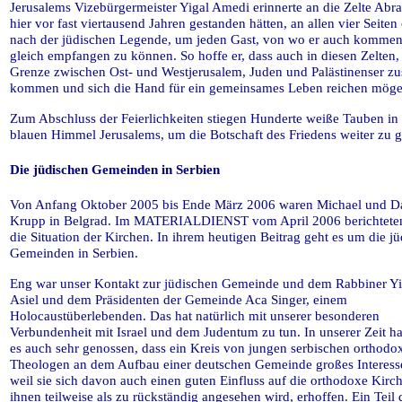
Jerusalems Vizebürgermeister Yigal Amedi erinnerte an die Zelte Abr
hier vor fast viertausend Jahren gestanden hätten, an allen vier Seiten
nach der jüdischen Legende, um jeden Gast, von wo er auch komme
gleich empfangen zu können. So hoffe er, dass auch in diesen Zelten,
Grenze zwischen Ost- und Westjerusalem, Juden und Palästinenser 
kommen und sich die Hand für ein gemeinsames Leben reichen möge
Zum Abschluss der Feierlichkeiten stiegen Hunderte weiße Tauben in
blauen Himmel Jerusalems, um die Botschaft des Friedens weiter zu 
Die jüdischen Gemeinden in Serbien
Von Anfang Oktober 2005 bis Ende März 2006 waren Michael und Da
Krupp in Belgrad. Im MATERIALDIENST vom April 2006 berichteten
die Situation der Kirchen. In ihrem heutigen Beitrag geht es um die j
Gemeinden in Serbien.
Eng war unser Kontakt zur jüdischen Gemeinde und dem Rabbiner Yi
Asiel und dem Präsidenten der Gemeinde Aca Singer, einem
Holocaustüberlebenden. Das hat natürlich mit unserer besonderen
Verbundenheit mit Israel und dem Judentum zu tun. In unserer Zeit h
es auch sehr genossen, dass ein Kreis von jungen serbischen orthodo
Theologen an dem Aufbau einer deutschen Gemeinde großes Interesse
weil sie sich davon auch einen guten Einfluss auf die orthodoxe Kirch
ihnen teilweise als zu rückständig angesehen wird, erhoffen. Ein Teil 