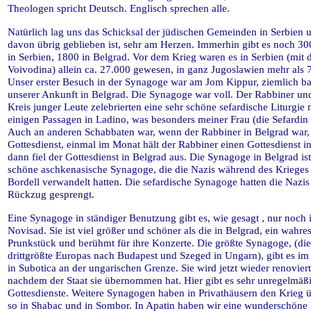
Theologen spricht Deutsch. Englisch sprechen alle.
Natürlich lag uns das Schicksal der jüdischen Gemeinden in Serbien 
davon übrig geblieben ist, sehr am Herzen. Immerhin gibt es noch 3
in Serbien, 1800 in Belgrad. Vor dem Krieg waren es in Serbien (mit 
Voivodina) allein ca. 27.000 gewesen, in ganz Jugoslawien mehr als 
Unser erster Besuch in der Synagoge war am Jom Kippur, ziemlich b
unserer Ankunft in Belgrad. Die Synagoge war voll. Der Rabbiner un
Kreis junger Leute zelebrierten eine sehr schöne sefardische Liturgie 
einigen Passagen in Ladino, was besonders meiner Frau (die Sefardin is
Auch an anderen Schabbaten war, wenn der Rabbiner in Belgrad war,
Gottesdienst, einmal im Monat hält der Rabbiner einen Gottesdienst i
dann fiel der Gottesdienst in Belgrad aus. Die Synagoge in Belgrad ist 
schöne aschkenasische Synagoge, die die Nazis während des Krieges 
Bordell verwandelt hatten. Die sefardische Synagoge hatten die Nazis
Rückzug gesprengt.
Eine Synagoge in ständiger Benutzung gibt es, wie gesagt , nur noch 
Novisad. Sie ist viel größer und schöner als die in Belgrad, ein wahre
Prunkstück und berühmt für ihre Konzerte. Die größte Synagoge, (die
drittgrößte Europas nach Budapest und Szeged in Ungarn), gibt es i
in Subotica an der ungarischen Grenze. Sie wird jetzt wieder renoviert
nachdem der Staat sie übernommen hat. Hier gibt es sehr unregelmäß
Gottesdienste. Weitere Synagogen haben in Privathäusern den Krieg ü
so in Shabac und in Sombor. In Apatin haben wir eine wunderschöne 