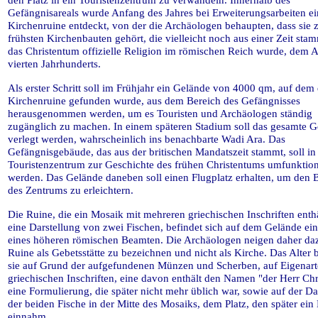
Gefängnisareals wurde Anfang des Jahres bei Erweiterungsarbeiten ei
Kirchenruine entdeckt, von der die Archäologen behaupten, dass sie 
frühsten Kirchenbauten gehört, die vielleicht noch aus einer Zeit sta
das Christentum offizielle Religion im römischen Reich wurde, dem 
vierten Jahrhunderts.
Als erster Schritt soll im Frühjahr ein Gelände von 4000 qm, auf dem 
Kirchenruine gefunden wurde, aus dem Bereich des Gefängnisses
herausgenommen werden, um es Touristen und Archäologen ständig
zugänglich zu machen. In einem späteren Stadium soll das gesamte G
verlegt werden, wahrscheinlich ins benachbarte Wadi Ara. Das
Gefängnisgebäude, das aus der britischen Mandatszeit stammt, soll in
Touristenzentrum zur Geschichte des frühen Christentums umfunktion
werden. Das Gelände daneben soll einen Flugplatz erhalten, um den 
des Zentrums zu erleichtern.
Die Ruine, die ein Mosaik mit mehreren griechischen Inschriften enth
eine Darstellung von zwei Fischen, befindet sich auf dem Gelände ein
eines höheren römischen Beamten. Die Archäologen neigen daher daz
Ruine als Gebetsstätte zu bezeichnen und nicht als Kirche. Das Alter
sie auf Grund der aufgefundenen Münzen und Scherben, auf Eigenart
griechischen Inschriften, eine davon enthält den Namen "der Herr Chr
eine Formulierung, die später nicht mehr üblich war, sowie auf der Da
der beiden Fische in der Mitte des Mosaiks, dem Platz, den später ein
einnahm.