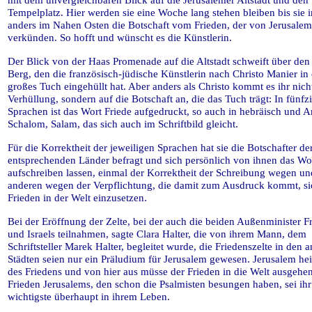
Tempelplatz. Hier werden sie eine Woche lang stehen bleiben bis sie
anders im Nahen Osten die Botschaft vom Frieden, der von Jerusalem
verkünden. So hofft und wünscht es die Künstlerin.
Der Blick von der Haas Promenade auf die Altstadt schweift über den
Berg, den die französisch-jüdische Künstlerin nach Christo Manier in 
großes Tuch eingehüllt hat. Aber anders als Christo kommt es ihr nich
Verhüllung, sondern auf die Botschaft an, die das Tuch trägt: In fünfz
Sprachen ist das Wort Friede aufgedruckt, so auch in hebräisch und A
Schalom, Salam, das sich auch im Schriftbild gleicht.
Für die Korrektheit der jeweiligen Sprachen hat sie die Botschafter de
entsprechenden Länder befragt und sich persönlich von ihnen das Wo
aufschreiben lassen, einmal der Korrektheit der Schreibung wegen u
anderen wegen der Verpflichtung, die damit zum Ausdruck kommt, si
Frieden in der Welt einzusetzen.
Bei der Eröffnung der Zelte, bei der auch die beiden Außenminister F
und Israels teilnahmen, sagte Clara Halter, die von ihrem Mann, dem
Schriftsteller Marek Halter, begleitet wurde, die Friedenszelte in den 
Städten seien nur ein Präludium für Jerusalem gewesen. Jerusalem hei
des Friedens und von hier aus müsse der Frieden in die Welt ausgehe
Frieden Jerusalems, den schon die Psalmisten besungen haben, sei ihr
wichtigste überhaupt in ihrem Leben.