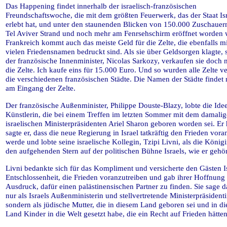
Das Happening findet innerhalb der israelisch-französischen
Freundschaftswoche, die mit dem größten Feuerwerk, das der Staat Isr
erlebt hat, und unter den staunenden Blicken von 150.000 Zuschauer
Tel Aviver Strand und noch mehr am Fenrsehschirm eröffnet worden 
Frankreich kommt auch das meiste Geld für die Zelte, die ebenfalls m
vielen Friedensnamen bedruckt sind. Als sie über Geldsorgen klagte, s
der französische Innenminister, Nicolas Sarkozy, verkaufen sie doch 
die Zelte. Ich kaufe eins für 15.000 Euro. Und so wurden alle Zelte ve
die verschiedenen französischen Städte. Die Namen der Städte findet 
am Eingang der Zelte.
Der französische Außenminister, Philippe Douste-Blazy, lobte die Ide
Künstlerin, die bei einem Treffen im letzten Sommer mit dem damali
israelischen Ministerpräsidenten Ariel Sharon geboren worden sei. Er 
sagte er, dass die neue Regierung in Israel tatkräftig den Frieden vora
werde und lobte seine israelische Kollegin, Tzipi Livni, als die Königi
den aufgehenden Stern auf der politischen Bühne Israels, wie er gehör
Livni bedankte sich für das Kompliment und versicherte den Gästen I
Entschlossenheit, die Frieden voranzutreiben und gab ihrer Hoffnung
Ausdruck, dafür einen palästinensischen Partner zu finden. Sie sage d
nur als Israels Außenministerin und stellvertretende Ministerpräsidenti
sondern als jüdische Mutter, die in diesem Land geboren sei und in d
Land Kinder in die Welt gesetzt habe, die ein Recht auf Frieden hätten