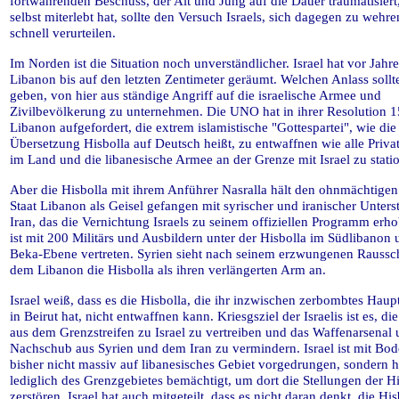
fortwährenden Beschuss, der Alt und Jung auf die Dauer traumatisiert,
selbst miterlebt hat, sollte den Versuch Israels, sich dagegen zu wehre
schnell verurteilen.
Im Norden ist die Situation noch unverständlicher. Israel hat vor Jahr
Libanon bis auf den letzten Zentimeter geräumt. Welchen Anlass sollt
geben, von hier aus ständige Angriff auf die israelische Armee und
Zivilbevölkerung zu unternehmen. Die UNO hat in ihrer Resolution 
Libanon aufgefordert, die extrem islamistische "Gottespartei", wie die
Übersetzung Hisbolla auf Deutsch heißt, zu entwaffnen wie alle Priv
im Land und die libanesische Armee an der Grenze mit Israel zu statio
Aber die Hisbolla mit ihrem Anführer Nasralla hält den ohnmächtigen
Staat Libanon als Geisel gefangen mit syrischer und iranischer Unters
Iran, das die Vernichtung Israels zu seinem offiziellen Programm erho
ist mit 200 Militärs und Ausbildern unter der Hisbolla im Südlibanon 
Beka-Ebene vertreten. Syrien sieht nach seinem erzwungenen Raussc
dem Libanon die Hisbolla als ihren verlängerten Arm an.
Israel weiß, dass es die Hisbolla, die ihr inzwischen zerbombtes Haup
in Beirut hat, nicht entwaffnen kann. Kriesgsziel der Israelis ist es, di
aus dem Grenzstreifen zu Israel zu vertreiben und das Waffenarsenal
Nachschub aus Syrien und dem Iran zu vermindern. Israel ist mit Bo
bisher nicht massiv auf libanesisches Gebiet vorgedrungen, sondern h
lediglich des Grenzgebietes bemächtigt, um dort die Stellungen der Hi
zerstören. Israel hat auch mitgeteilt, dass es nicht daran denkt, die His