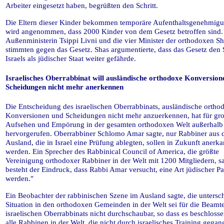
Arbeiter eingesetzt haben, begrüßten den Schritt.
Die Eltern dieser Kinder bekommen temporäre Aufenthaltsgenehmigu
wird angenommen, dass 2000 Kinder von dem Gesetz betroffen sind.
Außenministerin Tsippi Livni und die vier Minister der orthodoxen Sh
stimmten gegen das Gesetz. Shas argumentierte, dass das Gesetz den 
Israels als jüdischer Staat weiter gefährde.
Israelisches Oberrabbinat will ausländische orthodoxe Konversion
Scheidungen nicht mehr anerkennen
Die Entscheidung des israelischen Oberrabbinats, ausländische ortho
Konversionen und Scheidungen nicht mehr anzuerkennen, hat für gr
Aufsehen und Empörung in der gesamten orthodoxen Welt außerhalb 
hervorgerufen. Oberrabbiner Schlomo Amar sagte, nur Rabbiner aus
Ausland, die in Israel eine Prüfung ablegten, sollen in Zukunft anerka
werden. Ein Sprecher des Rabbinical Council of America, die größte
Vereinigung orthodoxer Rabbiner in der Welt mit 1200 Mitgliedern, sa
besteht der Eindruck, dass Rabbi Amar versucht, eine Art jüdischer Pa
werden."
Ein Beobachter der rabbinischen Szene im Ausland sagte, die untersc
Situation in den orthodoxen Gemeinden in der Welt sei für die Beamt
israelischen Oberrabbinats nicht durchschaubar, so dass es beschlosse
alle Rabbinen in der Welt, die nicht durch israelisches Training gegan