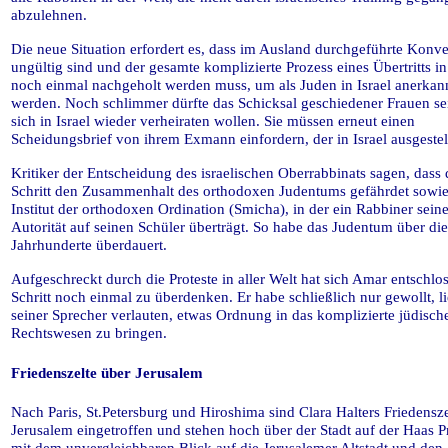
abzulehnen.
Die neue Situation erfordert es, dass im Ausland durchgeführte Konv
ungültig sind und der gesamte komplizierte Prozess eines Übertritts in
noch einmal nachgeholt werden muss, um als Juden in Israel anerkan
werden. Noch schlimmer dürfte das Schicksal geschiedener Frauen sei
sich in Israel wieder verheiraten wollen. Sie müssen erneut einen
Scheidungsbrief von ihrem Exmann einfordern, der in Israel ausgestellt
Kritiker der Entscheidung des israelischen Oberrabbinats sagen, dass 
Schritt den Zusammenhalt des orthodoxen Judentums gefährdet sowie
Institut der orthodoxen Ordination (Smicha), in der ein Rabbiner sein
Autorität auf seinen Schüler überträgt. So habe das Judentum über die
Jahrhunderte überdauert.
Aufgeschreckt durch die Proteste in aller Welt hat sich Amar entschlo
Schritt noch einmal zu überdenken. Er habe schließlich nur gewollt, li
seiner Sprecher verlauten, etwas Ordnung in das komplizierte jüdisch
Rechtswesen zu bringen.
Friedenszelte über Jerusalem
Nach Paris, St.Petersburg und Hiroshima sind Clara Halters Friedensze
Jerusalem eingetroffen und stehen hoch über der Stadt auf der Haas
mit dem unvergleichbaren Blick auf die Jerusalemer Altstadt und den