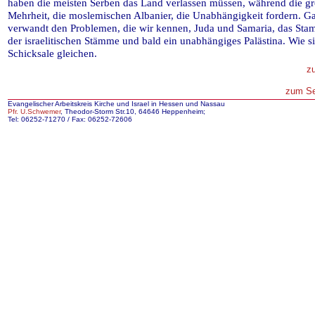
haben die meisten Serben das Land verlassen müssen, während die g
Mehrheit, die moslemischen Albanier, die Unabhängigkeit fordern. G
verwandt den Problemen, die wir kennen, Juda und Samaria, das St
der israelitischen Stämme und bald ein unabhängiges Palästina. Wie si
Schicksale gleichen.
zu
zum Se
Evangelischer Arbeitskreis Kirche und Israel in Hessen und Nassau
Pfr. U.Schwemer
, Theodor-Storm Str.10, 64646 Heppenheim;
Tel: 06252-71270 / Fax: 06252-72606