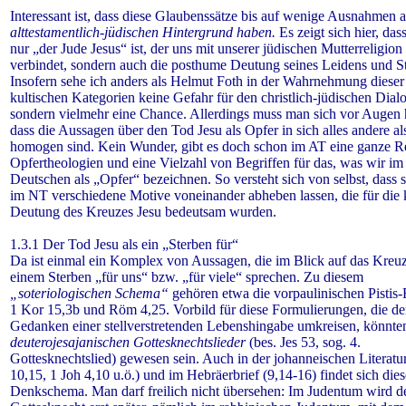
Interessant ist, dass diese Glaubenssätze bis auf wenige Ausnahmen a
alttestamentlich-jüdischen Hintergrund haben.
Es zeigt sich hier, das
nur „der Jude Jesus“ ist, der uns mit unserer jüdischen Mutterreligion
verbindet, sondern auch die posthume Deutung seines Leidens und S
Insofern sehe ich anders als Helmut Foth
in der Wahrnehmung dieser
kultischen Kategorien keine Gefahr für den christlich-jüdischen Dial
sondern vielmehr eine Chance. Allerdings muss man sich vor Augen 
dass die Aussagen über den Tod Jesu als Opfer in sich alles andere al
homogen sind. Kein Wunder, gibt es doch schon im AT eine ganze R
Opfertheologien und eine Vielzahl von Begriffen für das, was wir im
Deutschen als „Opfer“ bezeichnen.
So versteht sich von selbst, dass 
im NT verschiedene Motive voneinander abheben lassen, die für die 
Deutung des Kreuzes Jesu bedeutsam wurden.
1.3.1 Der Tod Jesu als ein „Sterben für“
Da ist einmal ein Komplex von Aussagen, die im Blick auf das Kreu
einem Sterben „für uns“ bzw. „für viele“ sprechen. Zu diesem
„soteriologischen Schema“
gehören etwa die vorpaulinischen Pistis
1 Kor 15,3b und Röm 4,25. Vorbild für diese Formulierungen, die d
Gedanken einer stellverstretenden Lebenshingabe umkreisen, könnte
deuterojesajanischen Gottesknechtslieder
(bes. Jes 53, sog. 4.
Gottesknechtslied) gewesen sein. Auch in der johanneischen Literatu
10,15, 1 Joh 4,10 u.ö.) und im Hebräerbrief (9,14-16) findet sich dies
Denkschema. Man darf freilich nicht übersehen: Im Judentum wird d