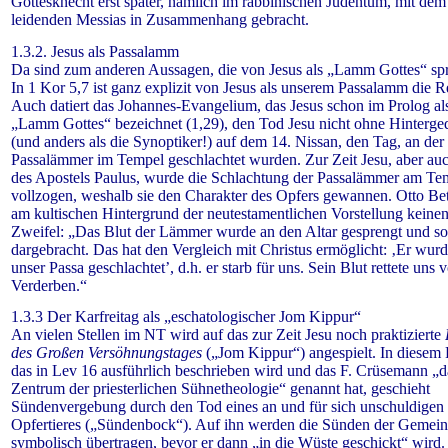
Gottesknecht erst später, nämlich im rabbinischen Judentum, mit dem
leidenden Messias in Zusammenhang gebracht.
1.3.2. Jesus als Passalamm
Da sind zum anderen Aussagen, die von Jesus als „Lamm Gottes“ sp
In 1 Kor 5,7 ist ganz explizit von Jesus als unserem Passalamm die R
Auch datiert das Johannes-Evangelium, das Jesus schon im Prolog al
„Lamm Gottes“ bezeichnet (1,29), den Tod Jesu nicht ohne Hinterg
(und anders als die Synoptiker!) auf dem 14. Nissan,
den Tag, an der 
Passalämmer im Tempel geschlachtet wurden. Zur Zeit Jesu, aber au
des Apostels Paulus, wurde die Schlachtung der Passalämmer am Te
vollzogen, weshalb sie den Charakter des Opfers gewannen. Otto Bet
am kultischen Hintergrund der neutestamentlichen Vorstellung keine
Zweifel: „Das Blut der Lämmer wurde an den Altar gesprengt und so
dargebracht. Das hat den Vergleich mit Christus ermöglicht: ‚Er wurd
unser Passa geschlachtet’, d.h. er starb für uns. Sein Blut rettete uns
Verderben.“
1.3.3 Der Karfreitag als „eschatologischer Jom Kippur“
An vielen Stellen im NT wird auf das zur Zeit Jesu noch praktizierte
des Großen Versöhnungstages
(„Jom Kippur“) angespielt. In diesem 
das in Lev 16 ausführlich beschrieben wird und das F. Crüsemann „d
Zentrum der priesterlichen Sühnetheologie“
genannt hat, geschieht
Sündenvergebung durch den Tod eines an und für sich unschuldigen
Opfertieres („Sündenbock“). Auf ihn werden die Sünden der Gemein
symbolisch übertragen, bevor er dann „in die Wüste geschickt“ wird