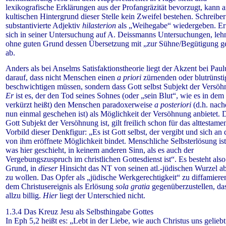
lexikografische Erklärungen aus der Profangräzität bevorzugt, kann 
kultischen Hintergrund dieser Stelle kein Zweifel bestehen. Schreiber
substantivierte Adjektiv
hilasterion
als „Weihegabe“ wiedergeben. Er
sich in seiner Untersuchung auf A. Deissmanns Untersuchungen,
leh
ohne guten Grund dessen Übersetzung mit „zur Sühne/Begütigung g
ab.
Anders als bei Anselms Satisfaktionstheorie liegt der Akzent bei Paul
darauf, dass nicht Menschen einen
a priori
zürnenden oder blutrünsti
beschwichtigen müssen, sondern dass Gott selbst Subjekt der Versöhn
Er
ist es, der den Tod seines Sohnes (oder „sein Blut“, wie es in dem
verkürzt heißt) den Menschen paradoxerweise
a posteriori
(d.h. nac
nun einmal geschehen ist) als Möglichkeit der Versöhnung anbietet. 
Gott Subjekt der Versöhnung ist, gilt freilich schon für das alttestame
Vorbild dieser Denkfigur: „Es ist Gott selbst, der vergibt und sich an 
von ihm eröffnete Möglichkeit bindet. Menschliche Selbsterlösung ist
was hier geschieht, in keinem anderen Sinn, als es auch der
Vergebungszuspruch im christlichen Gottesdienst ist“.
Es besteht also
Grund, in
dieser
Hinsicht das NT von seinen atl.-jüdischen Wurzel 
zu wollen. Das Opfer als „jüdische Werkgerechtigkeit“ zu diffamiere
dem Christusereignis als Erlösung
sola gratia
gegenüberzustellen, da
allzu billig.
Hier
liegt der Unterschied nicht.
1.3.4 Das Kreuz Jesu als Selbsthingabe Gottes
In Eph 5,2 heißt es: „Lebt in der Liebe, wie auch Christus uns gelieb