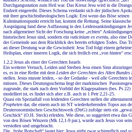
Durchgangsstation zum Heil war. Das Kreuz Jesu wird in die Drangs
Endzeit eingereiht. Dieses Schema verdankt sich der jüdischen Apoka
mit ihrer geschichtstheologischen Logik: Erst wenn das Böse seinen
Kulminationspunkt erreicht hat, kommt die Rettung. Seine klassische
Ausprägung fand diese Auffassung in den Leidensankündigungen Jes
nach allgemeiner Sicht der Forschung keine „echten“ Ankündigunge
historischen Jesus sind, sondern ein
vaticinium ex eventu
, also eine 
der Gemeinde aus dem Rückblick des bereits erfolgten Todes. Das Tr
an dieser Deutung war die Gewissheit: Jesu Tod folgt einem geheim
Heilsplan, einer inneren Logik, die sich freilich erst „von hinten“ ersc
1.2.2 Jesus als einer der Gerechten Israels
Ein weiterer Versuch, Leiden und Sterben Jesu einen Sinn abzuringe
es, es in eine Reihe mit dem
Leiden der Gerechten des Alten Bundes
stellen. Jesus musste leiden, - so der Gedanke - weil
alle
Gerechten l
müssen.
Dieses Deutungsschema liegt der markinischen Passionsges
zugrunde, die stark nach dem Vorbild der Klagepsalmen (bes. Ps 22)
modelliert ist, es findet sich aber z.B. auch in 1 Petr 2,21-25.
Quasi ein Spezialfall von leidenden Gerechten stellen die alttestamen
Propheten
dar, die einem auch im NT wiederkehrenden Topos aus d
Deuteronomistischen Geschichtswerk (DtrG) zufolge stets ein „gewa
Geschick“ (O.H. Steck) erleiden. Wie diese, so suggeriert etwa das G
von den Bösen Winzern (Mk 12,1-9 par.), wurde auch Jesus von sei
verstoßen und umgebracht.
Die „frohe Botschaft“ lautet hier: Jesus stirbt zwar schimpflich und v