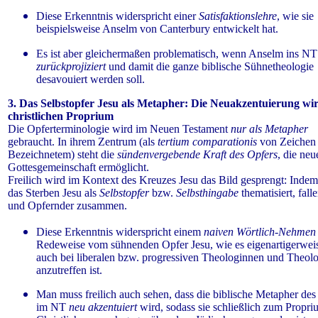
Diese Erkenntnis widerspricht einer
Satisfaktionslehre
, wie sie
beispielsweise Anselm von Canterbury entwickelt hat.
Es ist aber gleichermaßen problematisch, wenn Anselm ins NT
zurückprojiziert
und damit die ganze biblische Sühnetheologie
desavouiert werden soll.
3. Das Selbstopfer Jesu als Metapher: Die Neuakzentuierung w
christlichen Proprium
Die Opferterminologie wird im Neuen Testament
nur als Metapher
gebraucht. In ihrem Zentrum (als
tertium comparationis
von Zeichen
Bezeichnetem) steht die
sündenvergebende Kraft des Opfers
, die neu
Gottesgemeinschaft ermöglicht.
Freilich wird im Kontext des Kreuzes Jesu das Bild gesprengt: Inde
das Sterben Jesu als
Selbstopfer
bzw.
Selbsthingabe
thematisiert, fall
und Opfernder zusammen.
Diese Erkenntnis widerspricht einem
naiven Wörtlich-Nehme
Redeweise vom sühnenden Opfer Jesu, wie es eigenartigerweis
auch bei liberalen bzw. progressiven Theologinnen und Theol
anzutreffen ist.
Man muss freilich auch sehen, dass die biblische Metapher des
im NT
neu akzentuiert
wird, sodass sie schließlich zum Propri