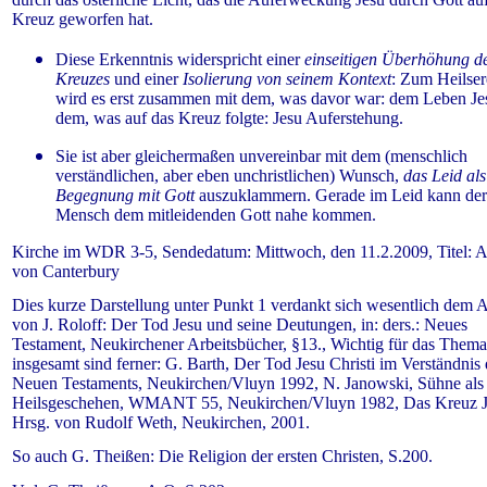
Kreuz geworfen hat.
Diese Erkenntnis widerspricht einer
einseitigen Überhöhung d
Kreuzes
und einer
Isolierung von seinem Kontext
: Zum Heilser
wird es erst zusammen mit dem, was davor war: dem Leben Je
dem, was auf das Kreuz folgte: Jesu Auferstehung.
Sie ist aber gleichermaßen unvereinbar mit dem (menschlich
verständlichen, aber eben unchristlichen) Wunsch,
das Leid als
Begegnung mit Gott
auszuklammern. Gerade im Leid kann der
Mensch dem mitleidenden Gott nahe kommen.
Kirche im WDR 3-5, Sendedatum: Mittwoch, den 11.2.2009, Titel: 
von Canterbury
Dies kurze Darstellung unter Punkt 1 verdankt sich wesentlich dem A
von J. Roloff: Der Tod Jesu und seine Deutungen, in: ders.: Neues
Testament, Neukirchener Arbeitsbücher, §13., Wichtig für das Thema
insgesamt sind ferner: G. Barth, Der Tod Jesu Christi im Verständnis 
Neuen Testaments, Neukirchen/Vluyn 1992, N. Janowski, Sühne als
Heilsgeschehen, WMANT 55, Neukirchen/Vluyn 1982, Das Kreuz J
Hrsg. von Rudolf Weth, Neukirchen, 2001.
So auch G. Theißen: Die Religion der ersten Christen, S.200.