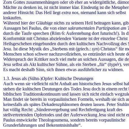
Zorn Gottes zusammenhängen oder ob eher an widergöttliche, dämo
Mächte zu denken ist, ist nicht immer klar. Eindeutig ist die Metapher
anderer Hinsicht: Das Heil liegt
extra nos
, niemand kann sich selbst
loskaufen.
Während hier der Gläubige nichts zu seinem Heil beitragen kann, gib
Aussagen bei Paulus, die von einer
sakramentalen Partizipation am 
durch die Taufe sprechen (Röm 6: Auferstehung dort futurisch!). In d
Konformität mit Christus abzielenden Variante ist der einzelne Christ 
Heilsgeschehen eingebunden durch den kultischen Nachvollzug des 
Jesu. Ist diese Mystik des „Sterbens mit (griech.:
syn
) Christus“ für 
Menschen schon schwer nachzuvollziehen, so entzündet sich heute d
Widerspruch der Kritiker noch viel mehr an solchen Aussagen, die d
Jesu selbst als Akt kultischer Sühne, als ein Sterben „für“ (
hypér
), ve
Es macht deshalb Sinn, sich ihnen etwas ausführlicher zu widmen.
1.3. Jesus als (Sühn-)Opfer: Kultische Deutungen
Auch wenn sie vielleicht nicht Anhalt am historischen Jesus selbst ha
stehen die kultischen Deutungen des Todes Jesu doch in einem recht 
biblischen Traditionskontinuum und lassen sich nicht einfach wegzu
Man findet sie bereits in vorpaulinischen Formeln, weshalb sie sich a
keinesfalls als spätes Dekadenzphänomen deuten lassen. Peter Stuhl
hat völlig Recht: „Sündenvergebung und Rechtfertigung kraft des
stellvertretenden Opfertodes und der Auferweckung Jesu sind nicht e
Paulus entwickelte Theologoumena, sondern bereits vorpaulinische
Grunderfahrungen und Bekenntnisinhalte“.