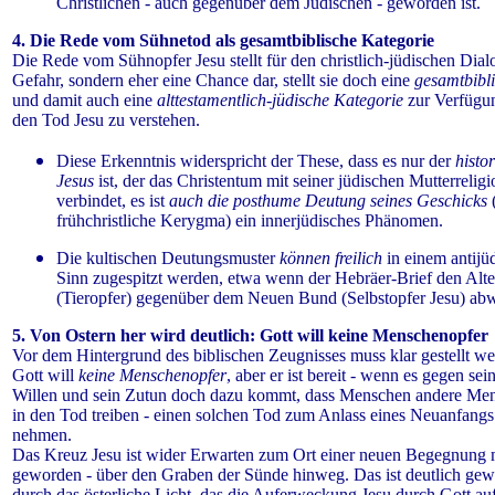
Christlichen - auch gegenüber dem Jüdischen - geworden ist.
4. Die Rede vom Sühnetod als gesamtbiblische Kategorie
Die Rede vom Sühnopfer Jesu stellt für den christlich-jüdischen Dial
Gefahr, sondern eher eine Chance dar, stellt sie doch eine
gesamtbibl
und damit auch eine
alttestamentlich-jüdische Kategorie
zur Verfügu
den Tod Jesu zu verstehen.
Diese Erkenntnis widerspricht der These, dass es nur der
histo
Jesus
ist, der das Christentum mit seiner jüdischen Mutterreligi
verbindet, es ist
auch die posthume Deutung seines Geschicks
frühchristliche Kerygma) ein innerjüdisches Phänomen.
Die kultischen Deutungsmuster
können freilich
in einem antij
Sinn zugespitzt werden, etwa wenn der Hebräer-Brief den Alt
(Tieropfer) gegenüber dem Neuen Bund (Selbstopfer Jesu) abw
5. Von Ostern her wird deutlich: Gott will keine Menschenopfer
Vor dem Hintergrund des biblischen Zeugnisses muss klar gestellt we
Gott will
keine Menschenopfer
, aber er ist bereit - wenn es gegen sei
Willen und sein Zutun doch dazu kommt, dass Menschen andere Me
in den Tod treiben - einen solchen Tod zum Anlass eines Neuanfangs
nehmen.
Das Kreuz Jesu ist wider Erwarten zum Ort einer neuen Begegnung 
geworden - über den Graben der Sünde hinweg. Das ist deutlich ge
durch das österliche Licht, das die Auferweckung Jesu durch Gott au