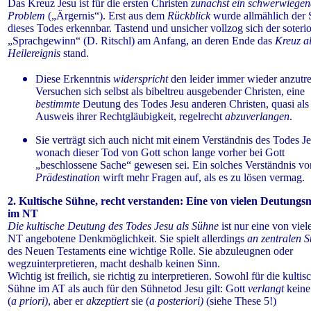
Das Kreuz Jesu ist für die ersten Christen
zunächst ein schwerwiegen
Problem
(„Ärgernis“). Erst aus dem
Rückblick
wurde allmählich der 
dieses Todes erkennbar. Tastend und unsicher vollzog sich der soteri
„Sprachgewinn“ (D. Ritschl) am Anfang, an deren Ende das
Kreuz a
Heilereignis
stand.
Diese Erkenntnis
widerspricht
den leider immer wieder anzutr
Versuchen sich selbst als bibeltreu ausgebender Christen, eine
bestimmte
Deutung des Todes Jesu anderen Christen, quasi als
Ausweis ihrer Rechtgläubigkeit, regelrecht
abzuverlangen
.
Sie verträgt sich auch nicht mit einem Verständnis des Todes Je
wonach dieser Tod von Gott schon lange vorher bei Gott
„beschlossene Sache“ gewesen sei. Ein solches Verständnis vo
Prädestination
wirft mehr Fragen auf, als es zu lösen vermag.
2. Kultische Sühne, recht verstanden: Eine von vielen Deutungs
im NT
Die kultische Deutung des Todes Jesu als Sühne
ist nur eine von viel
NT angebotene Denkmöglichkeit. Sie spielt allerdings
an zentralen S
des Neuen Testaments eine wichtige Rolle. Sie abzuleugnen oder
wegzuinterpretieren, macht deshalb keinen Sinn.
Wichtig ist freilich, sie richtig zu interpretieren. Sowohl für die kultis
Sühne im AT als auch für den Sühnetod Jesu gilt: Gott
verlangt
keine
(
a priori)
, aber er
akzeptiert
sie (
a posteriori)
(siehe These 5!)