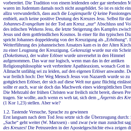
vorbereitet. Die Tradition von einem leidenden oder gar sterbenden 
waren im Judentum damals noch nicht ausgebildet. So ist es nicht ei
allzu verwunderlich, dass auch die
Logienquelle Q
keine Passionsges
enthielt, auch keine positive Deutung des Kreuzes Jesu. Selbst für da
Johannes-Evangelium
ist der Tod am Kreuz „nur“ Abschluss und Vo
des irdischen Wirkens Jesu, die letzte Steigerung des Kampfes zwisc
Jesus und dem gottfeindlichen Kosmos. In einer für ihn typischen Dia
spricht Johannes doppeldeutig von der Kreuzigung als „Erhöhung“. 
Weiterführung des johanneischen Ansatzes kam es in der Alten Kirch
zu einer Leugnung der Kreuzigung. Gekreuzigt wurde nur ein Schein
(Doketismus)
, der wahre Erlöser wurde unversehrt in den Himmel
aufgenommen. Das war nur logisch, wenn man das in der antiken
Religionsphilosophie weit verbreitete Apathieaxiom, wonach Gott in 
Allmacht unfähig sei zu leiden, auf den eigenen Erlöser anwandte. De
war freilich hoch: Der Weg Mensch Jesus von Nazareth wurde so zu
gottgleichen Erlöser, der sich auf diese Welt nur ganz flüchtig einläss
sollte er auch, war sie doch das Machwerk eines widergöttlichen De
Die Mehrzahl der frühen Christen war freilich nicht bereit, diesen Pre
tragen. Sie wollte, auch wenn es weh tat, sich dem
„Ärgernis des Kr
(1 Kor 1,23) stellen. Aber wie?
1.2. Tastende Versuche, Sprache zu gewinnen
Erst langsam nach dem Tod Jesu
setzte sich die Über­zeu­gung durch:
„Sache“ geht weiter (W. Marxsen) - und zwar (wie man zunächst sag
des Kreuzes!
Die Petrusreden in der Apostelgeschichte etwa zeigen d