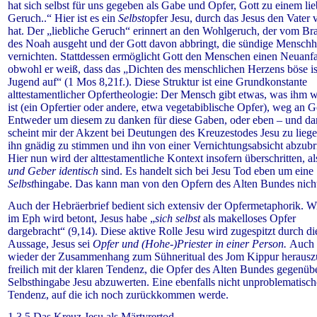
hat sich selbst für uns gegeben als Gabe und Opfer, Gott zu einem lie
Geruch..“ Hier ist es ein
Selbst
opfer Jesu, durch das Jesus den Vater 
hat. Der „liebliche Geruch“ erinnert an den Wohlgeruch, der vom Br
des Noah ausgeht und der Gott davon abbringt, die sündige Menschh
vernichten.
Stattdessen ermöglicht Gott den Menschen einen Neuanf
obwohl er weiß, dass das „Dichten des menschlichen Herzens böse is
Jugend auf“ (1 Mos 8,21f.). Diese Struktur ist eine Grundkonstante
alttestamentlicher Opfertheologie: Der Mensch gibt etwas, was ihm w
ist (ein Opfertier oder andere, etwa vegetabiblische Opfer), weg an G
Entweder um diesem zu danken für diese Gaben, oder eben – und da
scheint mir der Akzent bei Deutungen des Kreuzestodes Jesu zu lieg
ihn gnädig zu stimmen und ihn von einer Vernichtungsabsicht abzubr
Hier nun wird der alttestamentliche Kontext insofern überschritten, a
und Geber identisch
sind. Es handelt sich bei Jesu Tod eben um eine
Selbst
hingabe. Das kann man von den Opfern des Alten Bundes nicht
Auch der Hebräerbrief bedient sich extensiv der Opfermetaphorik. W
im Eph wird betont, Jesus habe „
sich selbst
als makelloses Opfer
dargebracht“ (9,14). Diese aktive Rolle Jesu wird zugespitzt durch di
Aussage, Jesus sei
Opfer und (Hohe-)Priester in einer Person.
Auch h
wieder der Zusammenhang zum Sühneritual des Jom Kippur herausz
freilich mit der klaren Tendenz, die Opfer des Alten Bundes gegenüb
Selbsthingabe Jesu abzuwerten. Eine ebenfalls nicht unproblematisch
Tendenz, auf die ich noch zurückkommen werde.
1.3.5 Das Kreuz Jesu als Märtyrertod