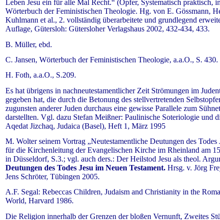
Leben Jesu ein für alle Mal Recht.“ (Opfer, Systematisch praktisch, in
Wörterbuch der Feministischen Theologie. Hg. von E. Gössmann, H
Kuhlmann et al., 2. vollständig überarbeitete und grundlegend erweite
Auflage, Gütersloh: Gütersloher Verlagshaus 2002, 432-434, 433.
B. Müller, ebd.
C. Jansen, Wörterbuch der Feministischen Theologie, a.a.O., S. 430.
H. Foth, a.a.O., S.209.
Es hat übrigens in nachneutestamentlicher Zeit Strömungen im Jude
gegeben hat, die durch die Betonung des stellvertretenden Selbstopfe
zugunsten anderer Juden durchaus eine gewisse Parallele zum Sühne
darstellten. Vgl. dazu Stefan Meißner: Paulinische Soteriologie und d
Aqedat Jizchaq, Judaica (Basel), Heft 1, März 1995
M. Wolter seinem Vortrag „Neutestamentliche Deutungen des Todes 
für die Kirchenleitung der Evangelischen Kirche im Rheinland am 1
in Düsseldorf, S.3.; vgl. auch ders.: Der Heilstod Jesu als theol. Argu
Deutungen des Todes Jesu im Neuen Testament.
Hrsg. v. Jörg Fre
Jens Schröter, Tübingen 2005.
A.F. Segal: Rebeccas Children, Judaism and Christianity in the Rom
World, Harvard 1986.
Die Religion innerhalb der Grenzen der bloßen Vernunft, Zweites St