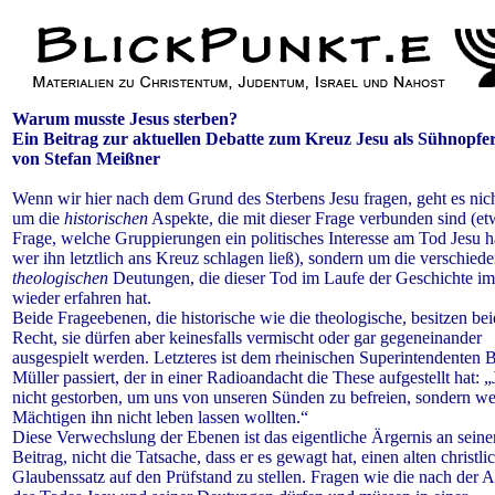
Warum musste Jesus sterben?
Ein Beitrag zur aktuellen Debatte zum Kreuz Jesu als Sühnopfe
von Stefan Meißner
Wenn wir hier nach dem Grund des Sterbens Jesu fragen, geht es nic
um die
historischen
Aspekte, die mit dieser Frage verbunden sind (et
Frage, welche Gruppierungen ein politisches Interesse am Tod Jesu h
wer ihn letztlich ans Kreuz schlagen ließ), sondern um die verschied
theologischen
Deutungen, die dieser Tod im Laufe der Geschichte i
wieder erfahren hat.
Beide Frageebenen, die historische wie die theologische, besitzen bei
Recht, sie dürfen aber keinesfalls vermischt oder gar gegeneinander
ausgespielt werden. Letzteres ist dem rheinischen Superintendenten 
Müller passiert, der in einer Radioandacht die These aufgestellt hat: „J
nicht gestorben, um uns von unseren Sünden zu befreien, sondern wei
Mächtigen ihn nicht leben lassen wollten.“
Diese Verwechslung der Ebenen ist das eigentliche Ärgernis an sein
Beitrag, nicht die Tatsache, dass er es gewagt hat, einen alten christli
Glaubenssatz auf den Prüfstand zu stellen. Fragen wie die nach der Ak