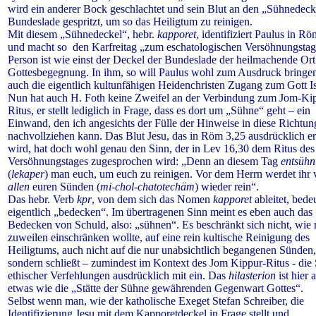
wird ein anderer Bock geschlachtet und sein Blut an den „Sühnedeck
Bundeslade gespritzt, um so das Heiligtum zu reinigen.
Mit diesem „Sühnedeckel“, hebr.
kapporet
, identifiziert Paulus in Rö
und macht so den Karfreitag „zum eschatologischen Versöhnungstag
Person ist wie einst der Deckel der Bundeslade der heilmachende Ort
Gottesbegegnung. In ihm, so will Paulus wohl zum Ausdruck bringe
auch die eigentlich kultunfähigen Heidenchristen Zugang zum Gott Is
Nun hat auch H. Foth keine Zweifel an der Verbindung zum Jom-Ki
Ritus, er stellt lediglich in Frage, dass es dort um „Sühne“ geht – ein
Einwand, den ich angesichts der Fülle der Hinweise in diese Richtun
nachvollziehen kann. Das Blut Jesu, das in Röm 3,25 ausdrücklich e
wird, hat doch wohl genau den Sinn, der in Lev 16,30 dem Ritus des
Versöhnungstages zugesprochen wird: „Denn an diesem Tag
entsühn
(
lekaper
) man euch, um euch zu reinigen. Vor dem Herrn werdet ihr
allen
euren Sünden (
mi-chol-chatotechäm
) wieder rein“.
Das hebr. Verb
kpr
, von dem sich das Nomen
kapporet
ableitet, bede
eigentlich „bedecken“. Im übertragenen Sinn meint es eben auch das
Bedecken von Schuld, also: „sühnen“. Es beschränkt sich nicht, wie
zuweilen einschränken wollte, auf eine rein kultische Reinigung des
Heiligtums, auch nicht auf die nur unabsichtlich begangenen Sünden,
sondern schließt – zumindest im Kontext des Jom Kippur-Ritus - die
ethischer Verfehlungen ausdrücklich mit ein.
Das
hilasterion
ist hier 
etwas wie die „Stätte der Sühne gewährenden Gegenwart Gottes“.
Selbst wenn man, wie der katholische Exeget Stefan Schreiber,
die
Identifizierung Jesu mit dem Kapporetdeckel in Frage stellt und