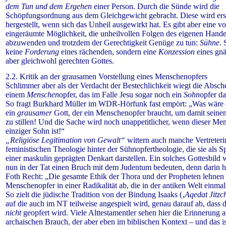
dem Tun
und dem Ergehen
einer Person. Durch die Sünde wird die
Schöpfungsordnung aus dem Gleichgewicht gebracht. Diese wird ers
hergestellt, wenn sich das Unheil ausgewirkt hat. Es gibt aber eine v
eingeräumte Möglichkeit, die unheilvollen Folgen des eigenen Hande
abzuwenden und trotzdem der Gerechtigkeit Genüge zu tun:
Sühne
. 
keine
Forderung
eines rächenden, sondern eine
Konzession
eines gn
aber gleichwohl gerechten Gottes.
2.2. Kritik an der grausamen Vorstellung eines Menschenopfers
Schlimmer aber als der Verdacht der Bestechlichkeit wiegt die Absch
einem
Menschen
opfer, das im Falle Jesu sogar noch ein
Sohn
opfer dar
So fragt Burkhard Müller im WDR-Hörfunk fast empört: „Was wäre 
ein
grausamer
Gott, der ein Menschenopfer braucht, um damit seine
zu stillen! Und die Sache wird noch unappetitlicher, wenn dieser Me
einziger Sohn ist!“
„Religiöse Legitimation von Gewalt“
wittern auch manche Vertreteri
feministischen Theologie hinter der Sühnopfertheologie, die sie als Sp
einer maskulin geprägten Denkart darstellen.
Ein solches Gottesbild 
nun in der Tat einen Bruch mit dem Judentum bedeuten, denn darin h
Foth Recht: „Die gesamte Ethik der Thora und der Propheten lehnen
Menschenopfer in einer Radikalität ab, die in der antiken Welt einmali
So zielt die jüdische Tradition von der Bindung Isaaks (‚
Aqedat Jitzc
auf die auch im NT teilweise angespielt wird, genau darauf ab, dass 
nicht
geopfert wird. Viele Alttestamentler sehen hier die Erinnerung 
archaischen Brauch, der aber eben im biblischen Kontext – und das is