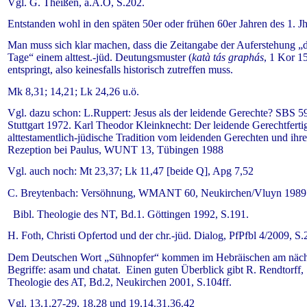
Vgl. G. Theißen, a.A.O, S.202.
Entstanden wohl in den späten 50er oder frühen 60er Jahren des 1. Jh
Man muss sich klar machen, dass die Zeitangabe der Auferstehung „d
Tage“ einem alttest.-jüd. Deutungsmuster (
katà tás graphás
, 1 Kor 1
entspringt, also keinesfalls historisch zutreffen muss.
Mk 8,31; 14,21; Lk 24,26 u.ö.
Vgl. dazu schon: L.Ruppert: Jesus als der leidende Gerechte? SBS 5
Stuttgart 1972. Karl Theodor Kleinknecht: Der leidende Gerechtferti
alttestamentlich-jüdische Tradition vom leidenden Gerechten und ihre
Rezeption bei Paulus, WUNT 13, Tübingen 1988
Vgl. auch noch: Mt 23,37; Lk 11,47 [beide Q], Apg 7,52
C. Breytenbach: Versöhnung, WMANT 60, Neukirchen/Vluyn 1989
Bibl. Theologie des NT, Bd.1. Göttingen 1992, S.191.
H. Foth, Christi Opfertod und der chr.-jüd. Dialog, PfPfbl 4/2009, S
Dem Deutschen Wort „Sühnopfer“ kommen im Hebräischen am näch
Begriffe: asam und chatat. Einen guten Überblick gibt R. Rendtorff,
Theologie des AT, Bd.2, Neukirchen 2001, S.104ff.
Vgl. 13,1.27-29, 18,28 und 19,14.31.36.42