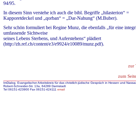
94/95.
In diesem Sinn verstehe ich auch die bibl. Begriffe „hilasterion“ =
Kapporetdeckel und „qorban“ = „Dar-Nahung“ (M.Buber).
Sehr schön formuliert bei Regine Munz, die ebenfalls „für eine integr
umfassende Sichtweise
seines Lebens Sterbens, und Auferstehens“ plädiert
(http://zh.ref.ch/content/e3/e9924/e10089/munz.pdf).
zur 
zum Seit
ImDialog. Evangelischer Arbeitskreis für das christlich-jüdische Gespräch in Hessen und Nassa
Robert-Schneider-Str. 13a, 64289 Darmstadt
Tel 06151-423900 Fax 06151-424111
email