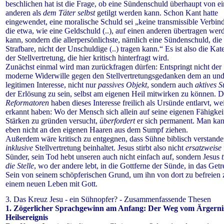
beschlichen hat ist die Frage, ob eine Sündenschuld überhaupt von e
anderen als
dem Täter selbst
getilgt werden kann. Schon Kant hatte
eingewendet, eine moralische Schuld sei „keine transmissible Verbind
die etwa, wie eine Geldschuld (..), auf einen anderen übertragen wer
kann, sondern die allerpersönlichste, nämlich eine Sündenschuld, die
Strafbare, nicht der Unschuldige (..) tragen kann.“
Es ist also die Kat
der Stellvertretung, die hier kritisch hinterfragt wird.
Zunächst einmal wird man zurückfragen dürfen: Entspringt nicht der
moderne Widerwille gegen den Stellvertretungsgedanken dem an und 
legitimen Interesse, nicht nur
passives Objekt
, sondern auch
aktives S
der Erlösung zu sein, selbst am eigenen Heil mitwirken zu können. D
Reformatoren
haben dieses Interesse freilich als Ursünde entlarvt, wei
erkannt haben: Wo der Mensch sich allein auf seine eigenen Fähigke
Stärken zu gründen versucht,
überfordert
er sich permanent. Man kan
eben nicht an den eigenen Haaren aus dem Sumpf ziehen.
Außerdem wäre kritisch zu entgegnen, dass Sühne biblisch verstand
inklusive
Stellvertretung beinhaltet. Jesus stirbt also nicht
ersatzweise
Sünder, sein Tod hebt unseren auch nicht einfach auf, sondern Jesus
die Stelle
, wo der andere lebt, in die Gottferne der Sünde, in das Getr
Sein von seinem schöpferischen Grund, um ihn von dort zu befreien 
einem neuen Leben mit Gott.
3. Das Kreuz Jesu - ein Sühnopfer? - Zusammenfassende Thesen
1. Zögerlicher Sprachgewinn am Anfang: Der Weg vom Ärgern
Heilsereignis