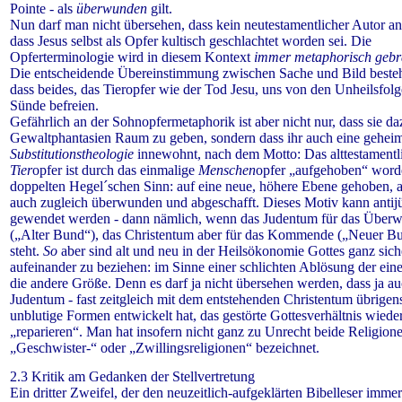
Pointe - als
überwunden
gilt.
Nun darf man nicht übersehen, dass kein neutestamentlicher Autor a
dass Jesus selbst als Opfer kultisch geschlachtet worden sei. Die
Opferterminologie wird in diesem Kontext
immer metaphorisch gebr
Die entscheidende Übereinstimmung zwischen Sache und Bild besteh
dass beides, das Tieropfer wie der Tod Jesu, uns von den Unheilsfolg
Sünde befreien.
Gefährlich an der Sohnopfermetaphorik ist aber nicht nur, dass sie da
Gewalt­phantasien Raum zu geben, sondern dass ihr auch eine gehei
Substitutionstheologie
innewohnt, nach dem Motto: Das alttestamentl
Tier
opfer ist durch das einmalige
Menschen
opfer „aufgehoben“ word
doppelten Hegel´schen Sinn: auf eine neue, höhere Ebene gehoben, 
auch zugleich überwunden und abgeschafft. Dieses Motiv kann antij
gewendet werden - dann nämlich, wenn das Judentum für das Über
(„Alter Bund“), das Christentum aber für das Kommende („Neuer B
steht.
So
aber sind alt und neu in der Heilsökonomie Gottes ganz sich
aufeinander zu beziehen: im Sinne einer schlichten Ablösung der ein
die andere Größe. Denn es darf ja nicht übersehen werden, dass ja a
Judentum - fast zeitgleich mit dem entstehenden Christentum übrigens
unblutige Formen entwickelt hat, das gestörte Gottesverhältnis wiede
„reparieren“. Man hat insofern nicht ganz zu Unrecht beide Religione
„Geschwister-“ oder „Zwillingsreligionen“ bezeichnet.
2.3 Kritik am Gedanken der Stellvertretung
Ein dritter Zweifel, der den neuzeitlich-aufgeklärten Bibelleser imme