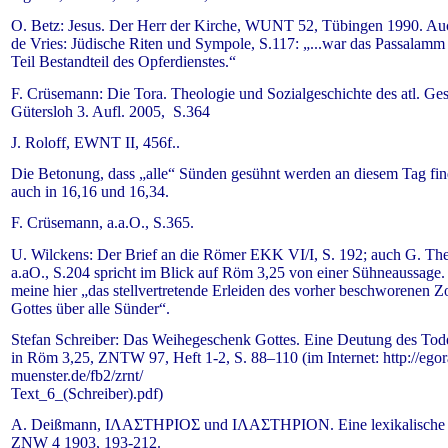
O. Betz: Jesus. Der Herr der Kirche, WUNT 52, Tübingen 1990. Auc
de Vries: Jüdische Riten und Sympole, S.117: „...war das Passalam
Teil Bestandteil des Opferdienstes.“
F. Crüsemann: Die Tora. Theologie und Sozialgeschichte des atl. Ges
Gütersloh 3. Aufl. 2005, S.364
J. Roloff, EWNT II, 456f..
Die Betonung, dass „alle“ Sünden gesühnt werden an diesem Tag fin
auch in 16,16 und 16,34.
F. Crüsemann, a.a.O., S.365.
U. Wilckens: Der Brief an die Römer EKK VI/I, S. 192; auch G. The
a.aO., S.204 spricht im Blick auf Röm 3,25 von einer Sühneaussage.
meine hier „das stellvertretende Erleiden des vorher beschworenen Z
Gottes über alle Sünder“.
Stefan Schreiber: Das Weihegeschenk Gottes. Eine Deutung des Tod
in Röm 3,25, ZNTW 97, Heft 1-2, S. 88–110 (im Internet: http://egor
muenster.de/fb2/zrnt/
Text_6_(Schreiber).pdf)
A. Deißmann, ΙΛΑΣΤΗΡΙΟΣ und ΙΛΑΣΤΗΡΙΟΝ. Eine lexikalische 
ZNW 4 1903, 193-212.