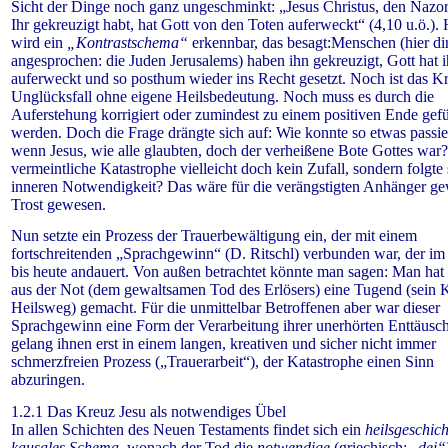
Sicht der Dinge noch ganz ungeschminkt: „Jesus Christus, den Nazor
Ihr gekreuzigt habt, hat Gott von den Toten auferweckt“ (4,10 u.ö.). 
wird ein
„Kontrastschema“
erkennbar, das besagt:Menschen (hier di
angesprochen: die Juden Jerusalems) haben ihn gekreuzigt, Gott hat 
auferweckt und so posthum wieder ins Recht gesetzt. Noch ist das K
Unglücksfall ohne eigene Heilsbedeutung. Noch muss es durch die
Auferstehung korrigiert oder zumindest zu einem positiven Ende gefü
werden. Doch die Frage drängte sich auf: Wie konnte so etwas passie
wenn Jesus, wie alle glaubten, doch der verheißene Bote Gottes war
vermeintliche Katastrophe vielleicht doch kein Zufall, sondern folgte 
inneren Notwendigkeit? Das wäre für die verängstigten Anhänger ge
Trost gewesen.
Nun setzte ein Prozess der Trauerbewältigung ein, der mit einem
fortschreitenden „Sprachgewinn“ (D. Ritschl) verbunden war, der i
bis heute andauert. Von außen betrachtet könnte man sagen: Man hat
aus der Not (dem gewaltsamen Tod des Erlösers) eine Tugend (sein K
Heilsweg) gemacht. Für die unmittelbar Betroffenen aber war dieser
Sprachgewinn eine Form der Verarbeitung ihrer unerhörten Enttäusc
gelang ihnen erst in einem langen, kreativen und sicher nicht immer
schmerzfreien Prozess („Trauerarbeit“), der Katastrophe einen Sinn
abzuringen.
1.2.1 Das Kreuz Jesu als notwendiges Übel
In allen Schichten des Neuen Testaments
findet sich ein
heilsgeschich
kausales Schema
, wonach der Tod die
notwendige
(griechisch: „
dei“