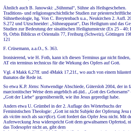
Ähnlich auch B. Janowski: „Sühnmal“, Sühne als Heilsgeschehen.
Traditions- und religionsgeschichtliche Studien zur priesterschriftlich
Sühnetheologie, hg. Von C. Breytenbach u.a., Neukirchen 2. Aufl. 2
S.272 und Utzschneider: „Sühneapparat“, Das Heiligtum und das Ge
Studien zur Bedeutung der sinaitischen Heiligtumstexte (Ex 25 - 40; 
9), Orbis Biblicus et Orientalis 77, Freiburg (Schweiz), Göttingen 19
121
F. Crüsemann, a.a.O., S. 363.
Ironisierend, wie H. Foth, kann ich diesen Terminus gar nicht finden,
AT ein terminus technicus für die Wirkung des Opfers auf Gott.
Vgl. 4 Makk 6,27ff. und 4Makk 17,21f., wo auch von einem hilaster
thanatos die Rede ist.
So etwa K.P. Jörns: Notwendige Abschiede, Gütersloh 2004, der in f
marcionitischer Weise dem angeblich atl-jüd.. „Gott des Gehorsams“
„Gott der Liebe“ gegenüberstellt, wie ihn Jesus gepredigt habe.
Anders etwa U. Grümbel in der 2. Auflage des Wörterbuchs der
Feministischen Theologie: „Gott ist nicht Subjekt der Opferung Jesu
als
victim
noch als
sacrifice
). Gott fordert das Opfer Jesu nicht. Mit d
Auferweckung Jesu widerspricht Gott dem gewaltsamen Opfertod, 
das Todesopfer nicht an, gibt dem