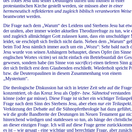
des Todes Jesu und seiner Deutungen dürfen und müssen in einer
protestantischen Kirche gestellt werden, sie müssen aber
in einer
hermeneutisch reflektierten und zugleich biblisch verantworten Weise
beantwortet werden.
Die Frage nach dem „Warum“ des Leidens und Sterbens Jesu hat etw
der uralten, aber immer wieder aktuellen Theodizeefrage zu tun, wie 
und zugleich allmächtiger Gott zulassen kann, dass ein unschuldige
leidet, sie erschöpft sich freilich nicht darin. Neben dem „Warum“ ge
beim Tod Jesu nämlich immer auch um ein „Wozu“: Sehr bald nach
Jesu wurde von seinen Anhängern behauptet, dieses Opfer (im Sinne
englischen Wortes
victim
) sei nicht einfach ein Betriebsunfall der Ge
gewesen, sondern habe (im Sinne von
sacrifice
) einen tieferen Sinn 
der sich freilich erst dem Glaubenden erschließt. Wiederholt spricht P
bzw. die Deuteropaulinen in diesem Zusammenhang von einem
„Mysterium“.
Die theologische Diskussion hat sich in letzter Zeit sehr auf die Frage
konzentriert, ob das Kreuz Jesu als
Opfer- bzw. Sühnetod
verstanden
könne (oder gar müsse). Diese Frage ist sicher ein wichtiger Teilaspe
Frage nach dem Sinn des Sterbens Jesu, aber eben
nur ein Teilaspekt
Verkürzung der Debatte auf die Sühnopfertheologie hat dazu geführt,
wir die große Bandbreite der Deutungen im Neuen Testament gar nic
hinreichend würdigen und stattdessen so tun, als hänge der christlic
an dieser einzigen Frage. Ich will auf diese Frage gerne zurückkomm
es ist – wie gesagt - eine wichtige und berechtigte Frage, aber zunächs