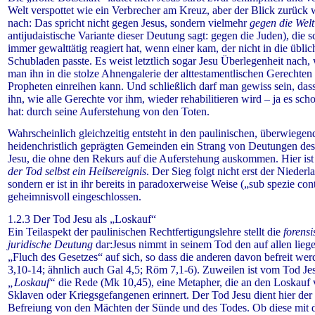
Welt verspottet wie ein Verbrecher am Kreuz, aber der Blick zurück 
nach: Das spricht nicht gegen Jesus, sondern vielmehr
gegen die Wel
antijudaistische Variante dieser Deutung sagt: gegen die Juden), die 
immer gewalttätig reagiert hat, wenn einer kam, der nicht in die übli
Schubladen passte. Es weist letztlich sogar Jesu Überlegenheit nach,
man ihn in die stolze Ahnengalerie der alttestamentlischen Gerechten
Propheten einreihen kann. Und schließlich darf man gewiss sein, das
ihn, wie alle Gerechte vor ihm, wieder rehabilitieren wird – ja es sch
hat: durch seine Auferstehung von den Toten.
Wahrscheinlich gleichzeitig entsteht in den paulinischen, überwiegen
heidenchristlich geprägten Gemeinden ein Strang von Deutungen de
Jesu, die ohne den Rekurs auf die Auferstehung auskommen. Hier ist 
der Tod selbst ein Heilsereignis
. Der Sieg folgt nicht erst der Niederl
sondern er ist in ihr bereits in paradoxerweise Weise („sub spezie cont
geheimnisvoll eingeschlossen.
1.2.3 Der Tod Jesu als „Loskauf“
Ein Teilaspekt der paulinischen Rechtfertigungslehre stellt die
forensi
juridische Deutung
dar:Jesus nimmt in seinem Tod den auf allen lieg
„Fluch des Gesetzes“ auf sich, so dass die anderen davon befreit wer
3,10-14; ähnlich auch Gal 4,5; Röm 7,1-6). Zuweilen ist vom Tod Jes
„Loskauf“
die Rede (Mk 10,45), eine Metapher, die an den Loskauf
Sklaven oder Kriegsgefangenen erinnert.
Der Tod Jesu dient hier der
Befreiung von den Mächten der Sünde und des Todes. Ob diese mit