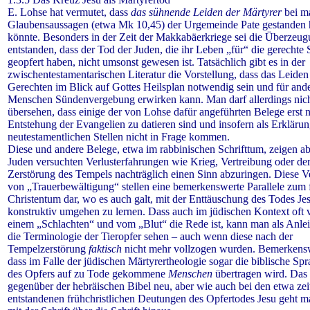
E. Lohse hat vermutet, dass
das sühnende Leiden der Märtyrer
bei m
Glaubens­aussagen (etwa Mk 10,45) der Urgemeinde Pate gestanden
könnte. Besonders in der Zeit der Makkabäerkriege sei die Überzeu
entstanden, dass der Tod der Juden, die ihr Leben „für“ die gerechte
geopfert haben, nicht umsonst gewesen ist. Tatsächlich gibt es in der
zwischentestamentarischen Literatur die Vorstellung, dass das Leiden
Gerechten im Blick auf Gottes Heilsplan notwendig sein und für and
Menschen Sündenvergebung erwirken kann.
Man darf allerdings nic
übersehen, dass einige der von Lohse dafür angeführten Belege erst 
Entstehung der Evangelien zu datieren sind und insofern als Erklärun
neutestamentlichen Stellen nicht in Frage kommen.
Diese und andere Belege, etwa im rabbinischen Schrifttum, zeigen ab
Juden versuchten Verlusterfahrungen wie Krieg, Vertreibung oder de
Zerstörung des Tempels nachträglich einen Sinn abzuringen. Diese V
von „Trauerbewältigung“ stellen eine bemerkenswerte Parallele zum 
Christentum dar, wo es auch galt, mit der Enttäuschung des Todes Je
konstruktiv umgehen zu lernen. Dass auch im jüdischen Kontext oft 
einem „Schlachten“ und vom „Blut“ die Rede ist, kann man als Anle
die Terminologie der Tieropfer sehen – auch wenn diese nach der
Tempelzerstörung
faktisch
nicht mehr vollzogen wurden. Bemerkens
dass im Falle der jüdischen Märtyrertheologie sogar die biblische Spr
des Opfers auf zu Tode gekommene
Menschen
übertragen wird. Das 
gegenüber der hebräischen Bibel neu, aber wie auch bei den etwa zei
entstandenen frühchristlichen Deutungen des Opfertodes Jesu geht m