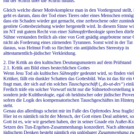
mit der Schrift über die Schrift hinaus.
Gleich welche dieser Motivkomplexe man in den Vordergrund stellt,
geht es darum, dass der Tod eines Tieres oder eines Menschen ermögl
dass ein Schaden wieder gut gemacht, eine zerbrochene oder zumind
gestörte Gottesbeziehung wieder hergestellt wird. In diesem Sinne w
im NT mit gutem Recht von einer
Sühnopfer
theologie sprechen dürfe
Sühne verstanden freilich als eine von Gott gnädig angebotene neue
nicht als Forderung eines zürnenden Tyrannen. Sonst wird in der Tat
daraus, was Helmut Foth so fürchtet: ein antijüdisches Stereotyp in
alttestamentlich-jüdischer Verkleidung.
2. Die Kritik an den kultischen Deutungsmustern auf dem Prüfstand
2.1. Kritik am Bild eines bestechlichen Gottes
Wenn Jesu Tod als kultisches
Sühnopfer
gedeutet wird, so finden viel
Kritiker, fällt ein dunkler Schatten das Gottesbild.
Was ist das für ein 
fragt man, der sich auf ein solches
Tauschgeschäft
(
„do-ut-des“
) einl
Freilich träfe ein solcher Vorwurf nicht nur die Sühnetodvorstellung 
sondern jede Kulttheologie, egal ob heidnischer oder jüdischer Prove
sofern die Logik des kompensatorischen Tauschgeschäftes im Hinter
steht.
Genau
das
allerdings scheint mir im Falle des Opfertodes Jesu fraglic
Hier ist es nämlich nicht der Mensch, der Gott einen Deal anbietet, s
Gott ist es, wie wir gesehen haben, der in seiner Gnade ein Außer-Kra
Setzen des Tun-Ergehen-Zusammenhangs konzediert. Nach alttestame
jüdischem Denken besteht nämlich ein unlösbarer
Zusammenhang zw