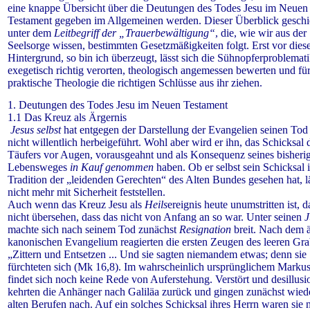
eine knappe Übersicht über die Deutungen des Todes Jesu im Neuen
Testament gegeben im Allgemeinen werden.
Dieser Überblick geschi
unter dem
Leitbegriff der „Trauerbewältigung“
, die, wie wir aus der
Seelsorge wissen, bestimmten Gesetzmäßigkeiten folgt. Erst vor die
Hintergrund, so bin ich überzeugt, lässt sich die Sühnopferproblemat
exegetisch richtig verorten, theologisch angemessen bewerten und für
praktische Theologie die richtigen Schlüsse aus ihr ziehen.
1. Deutungen des Todes Jesu im Neuen Testament
1.1 Das Kreuz als Ärgernis
Jesus selbst
hat entgegen der Darstellung der Evangelien seinen To
nicht willentlich herbeigeführt.
Wohl aber wird er ihn, das Schicksal 
Täufers vor Augen, vorausgeahnt und als Konsequenz seines bisheri
Lebensweges
in Kauf genommen
haben.
Ob er selbst sein Schicksal 
Tradition der „leidenden Gerechten“ des Alten Bundes gesehen hat, lä
nicht mehr mit Sicherheit feststellen.
Auch wenn das Kreuz Jesu als
Heils
ereignis heute unumstritten ist, 
nicht übersehen, dass das nicht von Anfang an so war. Unter seinen
J
machte sich nach seinem Tod zunächst
Resignation
breit. Nach dem ä
kanonischen Evangelium reagierten die ersten Zeugen des leeren Gra
„Zittern und Entsetzen ... Und sie sagten niemandem etwas; denn sie
fürchteten sich (Mk 16,8). Im wahrscheinlich ursprünglichem Markus
findet sich noch keine Rede von Auferstehung. Verstört und desillusio
kehrten die Anhänger nach Galiläa zurück und gingen zunächst wiede
alten Berufen nach. Auf ein solches Schicksal ihres Herrn waren sie n