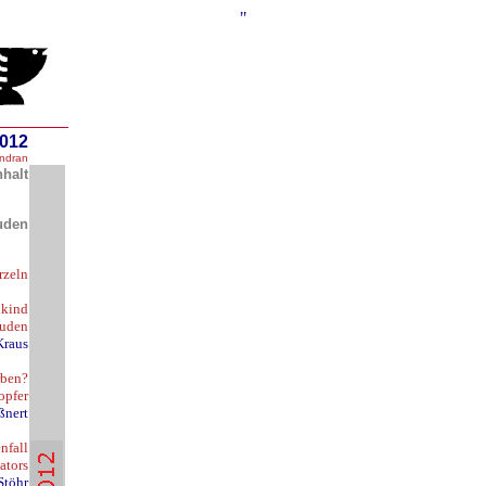
"
2012
ndran
nhalt
uden
rzeln
lkind
Juden
Kraus
rben?
opfer
ßnert
nfall
ators
Stöhr