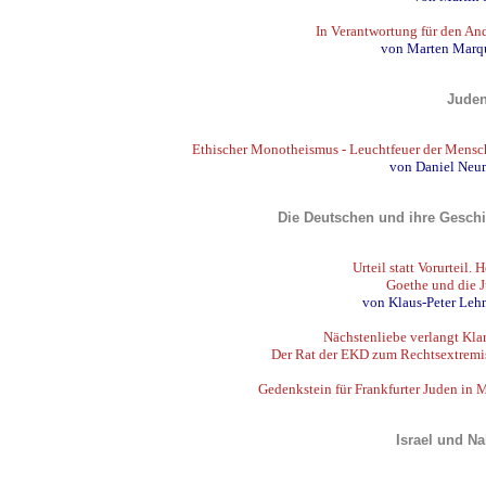
In Verantwortung für den An
von Marten Marq
Jude
Ethischer Monotheismus - Leuchtfeuer der Mensc
von Daniel Ne
Die Deutschen und ihre Geschi
Urteil statt Vorurteil. 
Goethe und die 
von Klaus-Peter Le
Nächstenliebe verlangt Klar
Der Rat der EKD zum Rechtsextrem
Gedenkstein für Frankfurter Juden in 
Israel und N