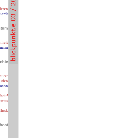
deren
uardt
ntum
hheit
umann
chte
Heute:
Juden
hmann
heit!
ismus
Minsk
ahost